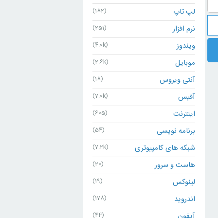
لپ تاپ
(182)
نرم افزار
(251)
ویندوز
(4.0k)
موبایل
(2.6k)
آنتی ویروس
(18)
آفیس
(7.0k)
اینترنت
(605)
برنامه نویسی
(54)
شبکه های کامپیوتری
(7.2k)
هاست و سرور
(20)
لینوکس
(19)
اندروید
(178)
آیفون
(44)