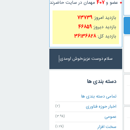
0
عضو و
407
مهمان در سایت حاضرند
بازدید امروز:
73739
بازدید دیروز:
46859
بازدید کل:
36136828
سلام دوست عزیز،خوش اومدی
دسته بندی ها
تمامی دسته بندی ها
اخبار حوزه فناوری
(2)
عمومی
(3.9k)
سخت افزار
(1.2k)