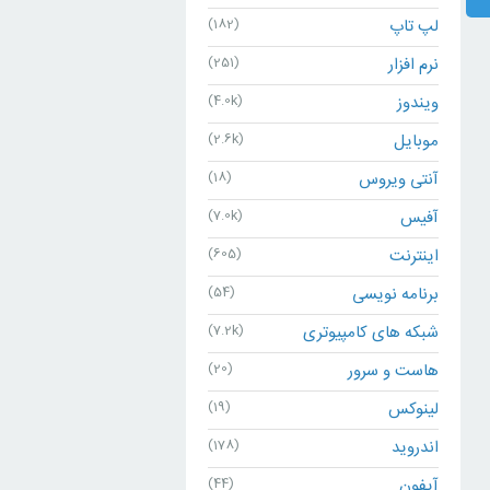
لپ تاپ
(182)
نرم افزار
(251)
ویندوز
(4.0k)
موبایل
(2.6k)
آنتی ویروس
(18)
آفیس
(7.0k)
اینترنت
(605)
برنامه نویسی
(54)
شبکه های کامپیوتری
(7.2k)
هاست و سرور
(20)
لینوکس
(19)
اندروید
(178)
آیفون
(44)