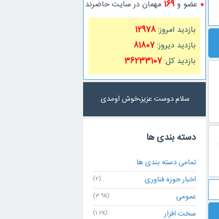
0
عضو و
169
مهمان در سایت حاضرند
بازدید امروز:
12978
بازدید دیروز:
81807
بازدید کل:
36233107
سلام دوست عزیز،خوش اومدی
دسته بندی ها
تمامی دسته بندی ها
اخبار حوزه فناوری
(2)
عمومی
(3.9k)
سخت افزار
(1.2k)