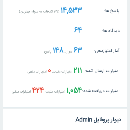
14,533
پاسخ ها:
(
29
انتخاب به عنوان بهترین)
64
دیدگاه ها:
148
63
آمار امتیازدهی:
سوال,
پاسخ
0
211
امتیازات ارسال شده:
امتیازات مثبت,
امتیازات منفی
424
1,054
امتیازات دریافت شده:
امتیازات مثبت,
امتیازات منفی
دیوار پروفایل Admin