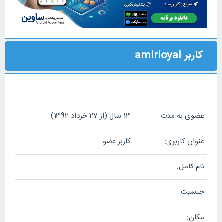
کاربر amirloyal
عضوی به مدت
13 سال (از 27 خرداد 1392)
عنوان کاربری:
کاربر عضو
نام کامل:
جنسیت:
مکان: