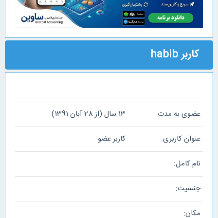
کاربر habib
عضوی به مدت
13 سال (از 28 آبان 1391)
عنوان کاربری:
کاربر عضو
نام کامل:
جنسیت:
مکان: