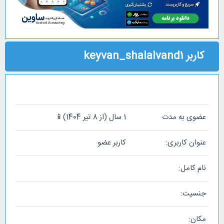
کاربر keyvan_shalalvand1
عضوی به مدت
1 سال (از 8 تیر 1404)📱
عنوان کاربری:
کاربر عضو
نام کامل:
جنسیت:
مکان: