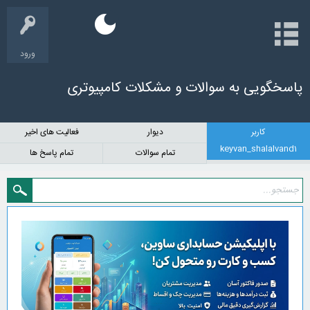
dark_mode
ورود
پاسخگویی به سوالات و مشکلات کامپیوتری
کاربر
دیوار
فعالیت های اخیر
keyvan_shalalvand1
تمام سوالات
تمام پاسخ ها