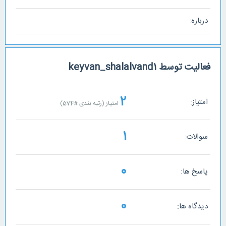
درباره:
فعالیت توسط keyvan_shalalvand1
2
امتیاز:
امتیاز (رتبه بندی #
574
)
1
سوالات:
0
پاسخ ها:
0
دیدگاه ها: