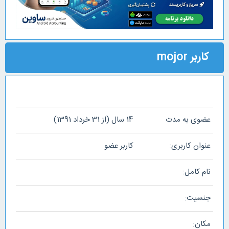
کاربر mojor
عضوی به مدت
14 سال (از 31 خرداد 1391)
عنوان کاربری:
کاربر عضو
نام کامل:
جنسیت:
مکان: