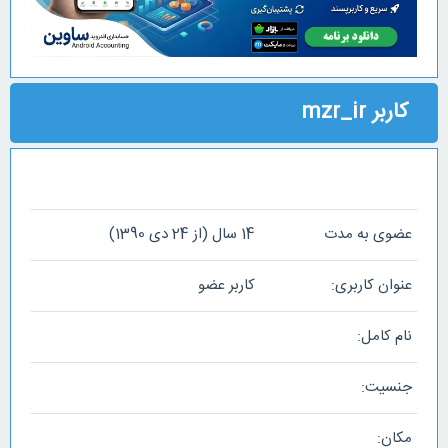
کاربر mzr_ir
عضوی به مدت
14 سال (از 24 دی 1390)
عنوان کاربری:
کاربر عضو
نام کامل:
جنسیت:
مکان: