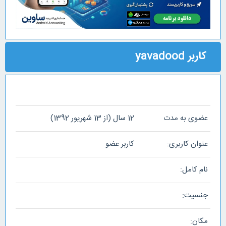
کاربر yavadood
عضوی به مدت
12 سال (از 13 شهریور 1392)
عنوان کاربری:
کاربر عضو
نام کامل:
جنسیت:
مکان: