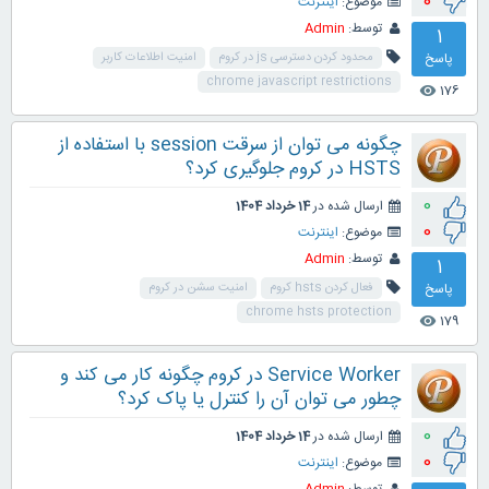
0
موضوع:
اینترنت
توسط:
Admin
1
پاسخ
محدود کردن دسترسی js در کروم
امنیت اطلاعات کاربر
chrome javascript restrictions
176
visibility
چگونه می توان از سرقت session با استفاده از
HSTS در کروم جلوگیری کرد؟
0
ارسال شده در
14 خرداد 1404
0
موضوع:
اینترنت
توسط:
Admin
1
پاسخ
فعال کردن hsts کروم
امنیت سشن در کروم
chrome hsts protection
179
visibility
Service Worker در کروم چگونه کار می کند و
چطور می توان آن را کنترل یا پاک کرد؟
0
ارسال شده در
14 خرداد 1404
0
موضوع:
اینترنت