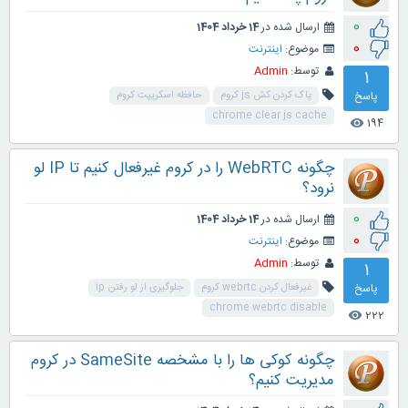
0
ارسال شده در
14 خرداد 1404
0
موضوع:
اینترنت
توسط:
Admin
1
پاسخ
پاک کردن کش js کروم
حافظه اسکریپت کروم
chrome clear js cache
194
visibility
چگونه WebRTC را در کروم غیرفعال کنیم تا IP لو
نرود؟
0
ارسال شده در
14 خرداد 1404
0
موضوع:
اینترنت
توسط:
Admin
1
پاسخ
غیرفعال کردن webrtc کروم
جلوگیری از لو رفتن ip
chrome webrtc disable
222
visibility
چگونه کوکی ها را با مشخصه SameSite در کروم
مدیریت کنیم؟