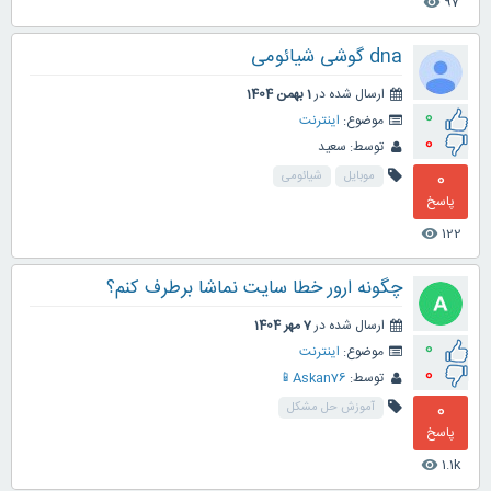
97
visibility
dna گوشی شیائومی
ارسال شده در
1 بهمن 1404
0
موضوع:
اینترنت
0
توسط:
سعید
0
موبایل
شیائومی
پاسخ
122
visibility
چگونه ارور خطا سایت نماشا برطرف کنم؟
ارسال شده در
7 مهر 1404
0
موضوع:
اینترنت
0
توسط:
Askan76📱
0
آموزش حل مشکل
پاسخ
1.1k
visibility