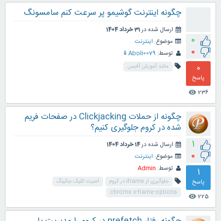
چگونه اینترنت گوشیمو پر سرعت کنم سامسونگ
ارسال شده در
31 خرداد 1404
0
موضوع:
اینترنت
0
توسط:
Aboli0079📱
0
مانند آموزش آفیس
پاسخ
236
visibility
چگونه از حملات Clickjacking در صفحات فریم
شده در کروم جلوگیری کنیم؟
1
ارسال شده در
14 خرداد 1404
0
موضوع:
اینترنت
توسط:
Admin
1
پاسخ
جلوگیری از iframe در کروم
امنیت کلیک جکینگ
chrome x-frame-options
225
visibility