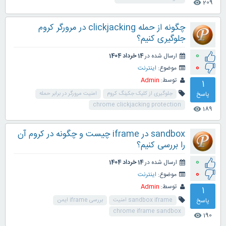
209
visibility
چگونه از حمله clickjacking در مرورگر کروم
جلوگیری کنیم؟
0
ارسال شده در
14 خرداد 1404
0
موضوع:
اینترنت
توسط:
Admin
1
پاسخ
جلوگیری از کلیک جکینگ کروم
امنیت مرورگر در برابر حمله
chrome clickjacking protection
189
visibility
sandbox در iframe چیست و چگونه در کروم آن
را بررسی کنیم؟
0
ارسال شده در
14 خرداد 1404
0
موضوع:
اینترنت
توسط:
Admin
1
پاسخ
sandbox iframe امنیت
بررسی iframe ایمن
chrome iframe sandbox
190
visibility