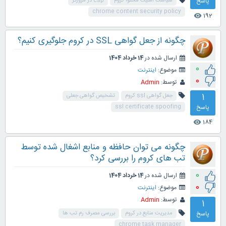
پاسخ
سیاست امنیت محتوا کروم
csp در مرورگر
chrome content security policy
192
visibility
چگونه از جعل گواهی SSL در کروم جلوگیری کنیم؟
ارسال شده در
14 خرداد 1404
0
موضوع:
اینترنت
0
توسط:
Admin
1
جعل گواهی ssl کروم
تشخیص گواهی جعلی
پاسخ
ssl certificate spoofing
184
visibility
چگونه می توان حافظه و منابع اشغال شده توسط
تب های کروم را بررسی کرد؟
0
ارسال شده در
14 خرداد 1404
0
موضوع:
اینترنت
توسط:
Admin
1
پاسخ
مدیریت منابع در کروم
بررسی مصرف رم تب ها
chrome task manager