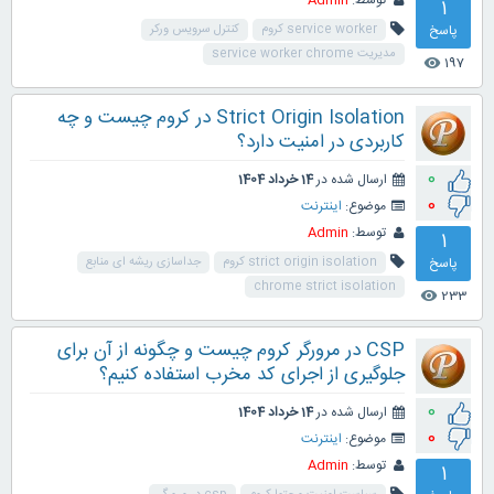
توسط:
Admin
1
پاسخ
service worker کروم
کنترل سرویس ورکر
مدیریت service worker chrome
197
visibility
Strict Origin Isolation در کروم چیست و چه
کاربردی در امنیت دارد؟
0
ارسال شده در
14 خرداد 1404
0
موضوع:
اینترنت
توسط:
Admin
1
پاسخ
strict origin isolation کروم
جداسازی ریشه ای منابع
chrome strict isolation
233
visibility
CSP در مرورگر کروم چیست و چگونه از آن برای
جلوگیری از اجرای کد مخرب استفاده کنیم؟
0
ارسال شده در
14 خرداد 1404
0
موضوع:
اینترنت
توسط:
Admin
1