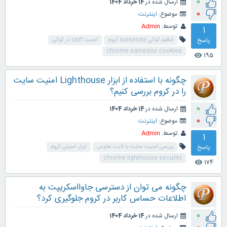
0
ارسال شده در
14 خرداد 1404
0
موضوع:
اینترنت
توسط:
Admin
1
پاسخ
تنظیم کوکی samesite کروم
امنیت csrf در کوکی
chrome samesite cookies
195
visibility
چگونه با استفاده از ابزار Lighthouse امنیت سایت
را در کروم بررسی کنیم؟
0
ارسال شده در
14 خرداد 1404
0
موضوع:
اینترنت
توسط:
Admin
1
پاسخ
بررسی امنیت سایت با لایت هاوس
ابزار امنیتی کروم
chrome lighthouse security
174
visibility
چگونه می توان از دسترسی جاوااسکریپت به
اطلاعات حساس کاربر در کروم جلوگیری کرد؟
0
ارسال شده در
14 خرداد 1404