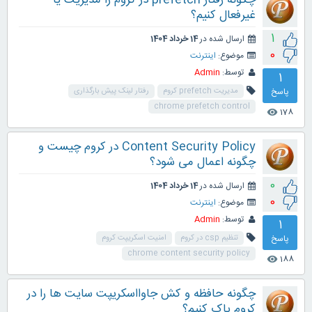
چگونه رفتار prefetch در کروم را مدیریت یا
غیرفعال کنیم؟
1
ارسال شده در
14 خرداد 1404
0
موضوع:
اینترنت
توسط:
Admin
1
پاسخ
مدیریت prefetch کروم
رفتار لینک پیش بارگذاری
chrome prefetch control
178
visibility
Content Security Policy در کروم چیست و
چگونه اعمال می شود؟
0
ارسال شده در
14 خرداد 1404
0
موضوع:
اینترنت
توسط:
Admin
1
پاسخ
تنظیم csp در کروم
امنیت اسکریپت کروم
chrome content security policy
188
visibility
چگونه حافظه و کش جاوااسکریپت سایت ها را در
کروم پاک کنیم؟