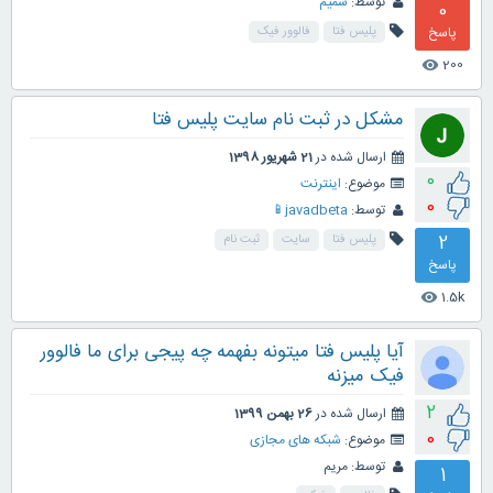
توسط:
شمیم
0
پاسخ
پلیس فتا
فالوور فیک
200
visibility
مشکل در ثبت نام سایت پلیس فتا
ارسال شده در
21 شهریور 1398
0
موضوع:
اینترنت
0
توسط:
javadbeta📱
2
پلیس فتا
سایت
ثبت نام
پاسخ
1.5k
visibility
آیا پلیس فتا میتونه بفهمه چه پیجی برای ما فالوور
فیک میزنه
2
ارسال شده در
26 بهمن 1399
0
موضوع:
شبکه های مجازی
توسط:
مریم
1