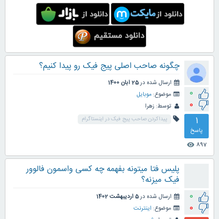
چگونه صاحب اصلی پیج فیک رو پیدا کنیم؟
ارسال شده در
25 آبان 1400
0
موضوع:
موبایل
0
توسط:
زهرا
1
پیداکردن صاحب پیج فیک در اینستاگرام
پاسخ
897
visibility
پلیس فتا میتونه بفهمه چه کسی واسمون فالوور
فیک میزنه؟
0
ارسال شده در
5 اردیبهشت 1402
0
موضوع:
اینترنت