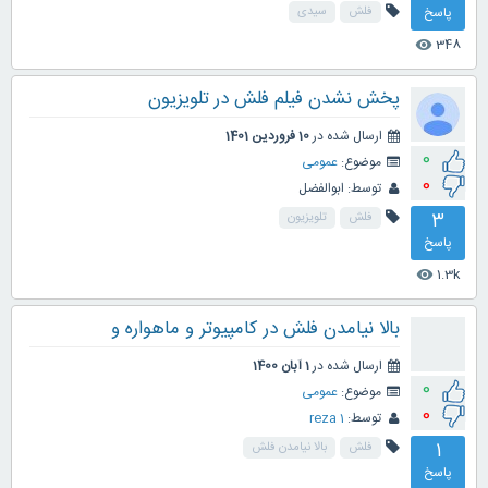
پاسخ
فلش
سیدی
348
visibility
پخش نشدن فیلم فلش در تلویزیون
ارسال شده در
10 فروردین 1401
0
موضوع:
عمومی
0
توسط:
ابوالفضل
3
فلش
تلویزیون
پاسخ
1.3k
visibility
بالا نیامدن فلش در کامپیوتر و ماهواره و
ارسال شده در
1 آبان 1400
0
موضوع:
عمومی
0
توسط:
reza 1
1
فلش
بالا نیامدن فلش
پاسخ