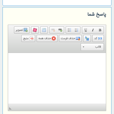
پاسخ شما
تصویر
کد
حذف فرمت
حذف همه
منبع
قالب