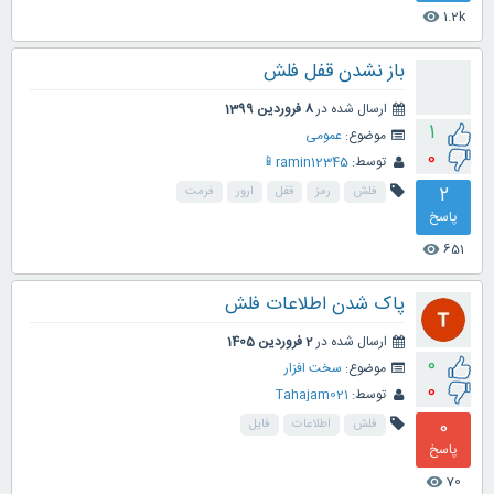
1.2k
visibility
باز نشدن قفل فلش
ارسال شده در
8 فروردین 1399
1
موضوع:
عمومی
0
توسط:
ramin12345📱
2
فلش
رمز
قفل
ارور
فرمت
پاسخ
651
visibility
پاک شدن اطلاعات فلش
ارسال شده در
2 فروردین 1405
0
موضوع:
سخت افزار
0
توسط:
Tahajam021
0
فلش
اطلاعات
فایل
پاسخ
70
visibility