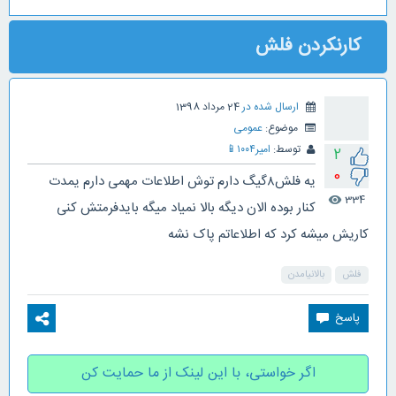
کارنکردن فلش
ارسال شده در
24 مرداد 1398
موضوع:
عمومی
توسط:
امیر۱۰۰۴
📱
2
0
یه فلش۸گیگ دارم توش اطلاعات مهمی دارم یمدت
334
visibility
کنار بوده الان دیگه بالا نمیاد میگه بایدفرمتش کنی
کاریش میشه کرد که اطلاعاتم پاک نشه
فلش
بالانیامدن
اگر خواستی، با این لینک از ما حمایت کن