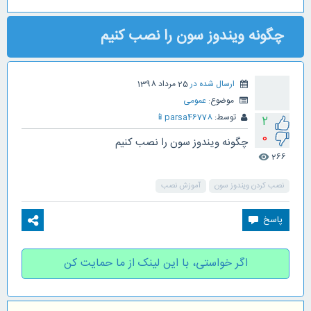
چگونه ویندوز سون را نصب کنیم
ارسال شده در
25 مرداد 1398
موضوع:
عمومی
توسط:
parsa46778
📱
2
0
چگونه ویندوز سون را نصب کنیم
266
visibility
نصب کردن ویندوز سون
آموزش نصب
اگر خواستی، با این لینک از ما حمایت کن