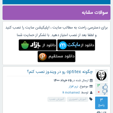
سوالات مشابه
برای دسترسی راحت به مطالب سایت ، اپلیکیشن سایت را نصب کنید
و لطفا بعد از نصب امتیاز دهید. با تشکر از حمایت شما
چگونه optitex رو در ویندوز نصب کنم؟
ارسال شده در
25 خرداد 1400
3
موضوع:
نرم افزار
0
توسط:
mohamed📱
3
آموزش تصویری
آموزش نصب
پاسخ
1.2k
visibility