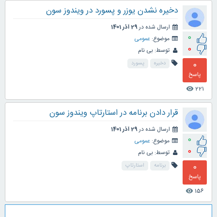
دخیره نشدن یوزر و پسورد در ویندوز سون
ارسال شده در
29 آذر 1401
0
موضوع:
عمومی
0
توسط:
بی نام
0
دخیره
پسورد
پاسخ
221
visibility
قرار دادن برنامه در استارتاپ ویندوز سون
ارسال شده در
29 آذر 1401
0
موضوع:
عمومی
0
توسط:
بی نام
0
برنامه
استارتاپ
پاسخ
156
visibility