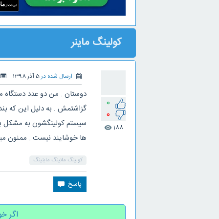
کولینگ ماینر
ارسال شده در
5 آذر 1398
دوستان . من دو عدد دستگاه ما
0
گزاشتمش . به دلیل این که بنده
0
سیستم کولینگشون به مشکل برخ
188
visibility
ها خوشایند نیست . ممنون میشم
کولینگ مانینگ ماینینگ
اگر خو