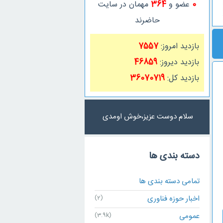
0
عضو و
364
مهمان در سایت
حاضرند
بازدید امروز:
7557
بازدید دیروز:
46859
بازدید کل:
36070719
سلام دوست عزیز،خوش اومدی
دسته بندی ها
تمامی دسته بندی ها
اخبار حوزه فناوری
(2)
عمومی
(3.9k)