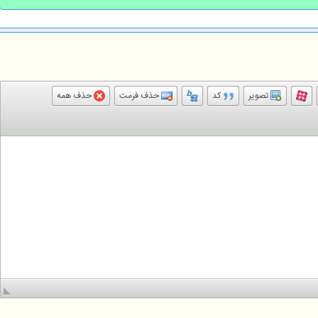
تصویر
کد
حذف فرمت
حذف همه