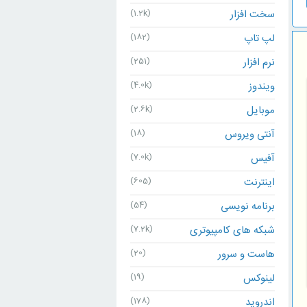
سخت افزار
(1.2k)
لپ تاپ
(182)
نرم افزار
(251)
ویندوز
(4.0k)
موبایل
(2.6k)
آنتی ویروس
(18)
آفیس
(7.0k)
اینترنت
(605)
برنامه نویسی
(54)
شبکه های کامپیوتری
(7.2k)
هاست و سرور
(20)
لینوکس
(19)
اندروید
(178)