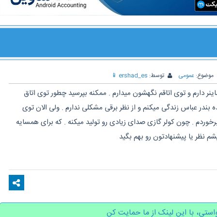
موضوع:
عمومی
توسط:
ershad_es
📱
ینر دارم و توی اتاقم نگهشون میدارم . ممکنه بپرسید چطور توی اتاق
 بندر عباس زندگی میکنم و از نظر برقی مشکلی ندارم . ولی الان توی
وردم . چون کولر گازی صدای زیادی رو تولید میکنه . که برای همسایه
 نظر یا پیشنهادتون رو بهم بگید
استی، با این لینک از ما حمایت کن