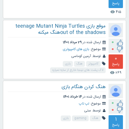
پاسخ
415
visibility
موقع بازی teenage Mutant Ninja Turtles
out of the shadowsهنگ میکنه
0
ارسال شده در
29 مرداد 1401
0
موضوع:
بازی های کامپیوتری
توسط:
آرمین کوماسی
0
پاسخ
کامپيوتر
هنگ
بازی
لاک پشت های نینجا خارج از سایه نمیاره
269
visibility
هنگ کردن هنگام بازی
ارسال شده در
14 خرداد 1401
0
موضوع:
لپ تاپ
0
توسط:
ستی
1
هنگ
gaming
بازی
پاسخ