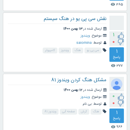
385
visibility
نقش سی پی یو در هنگ سیستم
ارسال شده در
13 بهمن 1400
1
موضوع:
ویندوز
0
توسط:
saiomina
1
سی پی یو
هنگ
ویندوز
کامپیوتر
پاسخ
377
visibility
مشکل هنگ کردن ویندوز 81
ارسال شده در
12 بهمن 1400
0
موضوع:
ویندوز
0
توسط:
بی نام
1
هنگ
کرش
صفحه آبی
ویندوز 81
پاسخ
966
visibility