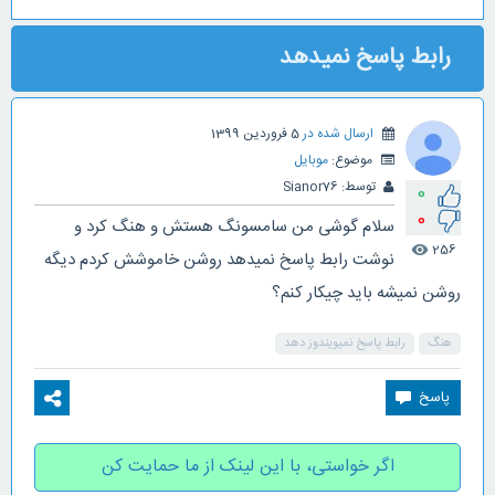
رابط پاسخ نمیدهد
ارسال شده در
5 فروردین 1399
موضوع:
موبایل
توسط:
Sianor76
0
0
سلام گوشی من سامسونگ هستش و هنگ کرد و
256
visibility
نوشت رابط پاسخ نمیدهد روشن خاموشش کردم دیگه
روشن نمیشه باید چیکار کنم؟
هنگ
رابط پاسخ نمیویندوز دهد
اگر خواستی، با این لینک از ما حمایت کن