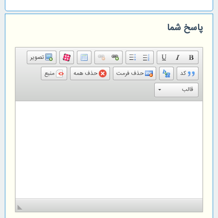
پاسخ شما
تصویر
کد
حذف فرمت
حذف همه
منبع
قالب