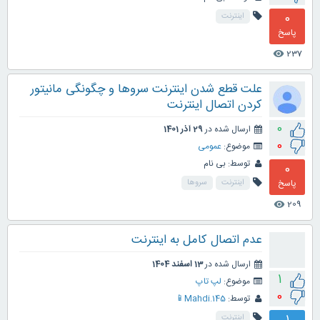
0
اینترنت
پاسخ
237
visibility
علت قطع شدن اینترنت سروها و چگونگی مانیتور
کردن اتصال اینترنت
0
ارسال شده در
29 آذر 1401
0
موضوع:
عمومی
توسط:
بی نام
0
پاسخ
اینترنت
سروها
209
visibility
عدم اتصال کامل به اینترنت
ارسال شده در
13 اسفند 1404
1
موضوع:
لپ تاپ
0
توسط:
Mahdi.145📱
اینترنت