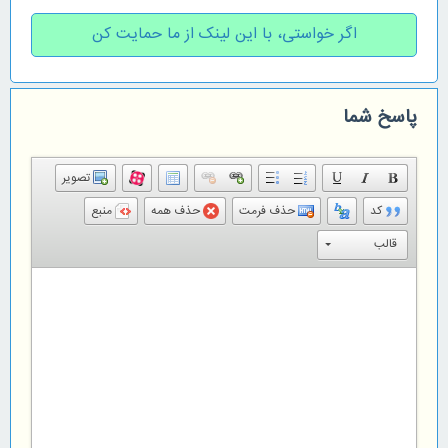
اگر خواستی، با این لینک از ما حمایت کن
پاسخ شما
تصویر
کد
حذف فرمت
حذف همه
منبع
قالب