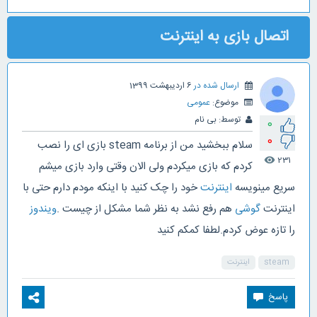
اتصال بازی به اینترنت
ارسال شده در
6 اردیبهشت 1399
موضوع:
عمومی
توسط:
بی نام
0
0
سلام ببخشید من از برنامه steam بازی ای را نصب
231
visibility
کردم که بازی میکردم ولی الان وقتی وارد بازی میشم
سریع مینویسه
اینترنت
خود را چک کنید با اینکه مودم دارم حتی با
اینترنت
گوشی
هم رفع نشد به نظر شما مشکل از چیست .
ویندوز
را تازه عوض کردم.لطفا کمکم کنید
steam
اینترنت