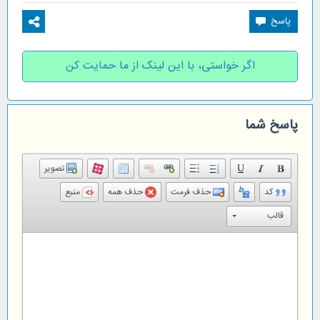
اگر خواستی، با این لینک از ما حمایت کن
پاسخ شما
تصویر
کد
حذف فرمت
حذف همه
منبع
قالب