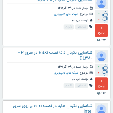
ارسال شده در
29 آذر 1401
0
موضوع:
شبکه های کامپیوتری
0
توسط:
بی نام
0
شناسایی
نکردن
پاسخ
213
visibility
شناسایی نکردن CD نصب ESXi در سرور HP
DL380
0
ارسال شده در
29 آذر 1401
0
موضوع:
شبکه های کامپیوتری
توسط:
بی نام
0
پاسخ
شناسایی
نکردن
193
visibility
شناسایی نکردن هارد در نصب esxi بر روی سرور
Intel