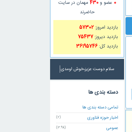
0
عضو و
430
مهمان در سایت
حاضرند
بازدید امروز:
57302
بازدید دیروز:
75437
بازدید کل:
36195746
سلام دوست عزیز،خوش اومدی
دسته بندی ها
تمامی دسته بندی ها
اخبار حوزه فناوری
(2)
عمومی
(3.9k)