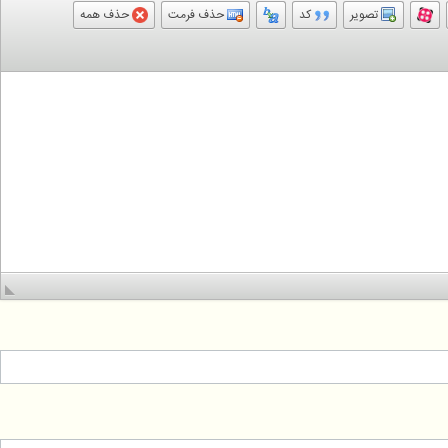
تصویر
کد
حذف فرمت
حذف همه