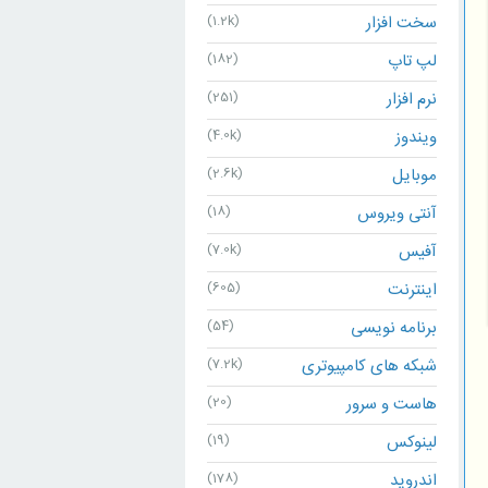
سخت افزار
(1.2k)
لپ تاپ
(182)
نرم افزار
(251)
ویندوز
(4.0k)
موبایل
(2.6k)
آنتی ویروس
(18)
آفیس
(7.0k)
اینترنت
(605)
برنامه نویسی
(54)
شبکه های کامپیوتری
(7.2k)
هاست و سرور
(20)
لینوکس
(19)
اندروید
(178)