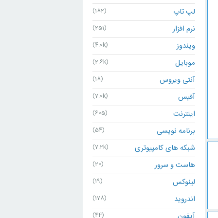
لپ تاپ
(182)
نرم افزار
(251)
ویندوز
(4.0k)
موبایل
(2.6k)
آنتی ویروس
(18)
آفیس
(7.0k)
اینترنت
(605)
برنامه نویسی
(54)
شبکه های کامپیوتری
(7.2k)
هاست و سرور
(20)
لینوکس
(19)
اندروید
(178)
آیفون
(44)