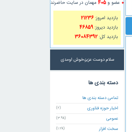
0
عضو و
405
مهمان در سایت حاضرند
بازدید امروز:
21236
بازدید دیروز:
46859
بازدید کل:
36084392
سلام دوست عزیز،خوش اومدی
دسته بندی ها
تمامی دسته بندی ها
اخبار حوزه فناوری
(2)
عمومی
(3.9k)
سخت افزار
(1.2k)