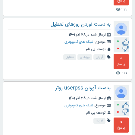
پاسخ
219
visibility
به دست آوردن روزهای تعطیل
ارسال شده در
28 آذر 1401
0
موضوع:
شبکه های کامپیوتری
0
توسط:
بی نام
0
آوردن
روزهای
تعطیل
پاسخ
221
visibility
بدست آوردن userpss روتر
ارسال شده در
28 آذر 1401
0
موضوع:
شبکه های کامپیوتری
0
توسط:
بی نام
0
آوردن
پاسخ