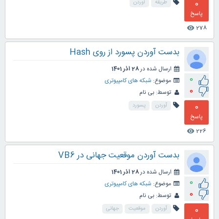
0
طریقه
آوردن
پاسخ
278
visibility
بدست آوردن پسورد از روی Hash
ارسال شده در
28 آذر 1401
0
موضوع:
شبکه های کامپیوتری
0
توسط:
بی نام
0
آوردن
پسورد
پاسخ
226
visibility
بدست آوردن موقعیت جهانی در VB6
ارسال شده در
28 آذر 1401
0
موضوع:
شبکه های کامپیوتری
0
توسط:
بی نام
0
آوردن
موقعیت
جهانی