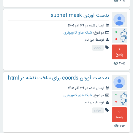
218
visibility
بدست آوردن subnet mask
ارسال شده در
29 آذر 1401
0
موضوع:
شبکه های کامپیوتری
0
توسط:
بی نام
0
آوردن
پاسخ
205
visibility
به دست آوردن coords برای ساخت نقشه در html
ارسال شده در
29 آذر 1401
0
موضوع:
شبکه های کامپیوتری
0
توسط:
بی نام
0
آوردن
پاسخ
212
visibility