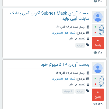
192
visibility
بدست آوردن Subnet Mask آدرس آیپی پابلیک
سابنت آیپی ولید
0
ارسال شده در
28 آذر 1401
0
موضوع:
شبکه های کامپیوتری
توسط:
بی نام
0
پاسخ
آوردن
192
visibility
بدست آوردن IP کامپیوتر خود
ارسال شده در
27 آذر 1401
0
موضوع:
شبکه های کامپیوتری
0
توسط:
بی نام
0
آوردن
کامپیوتر
پاسخ
148
visibility