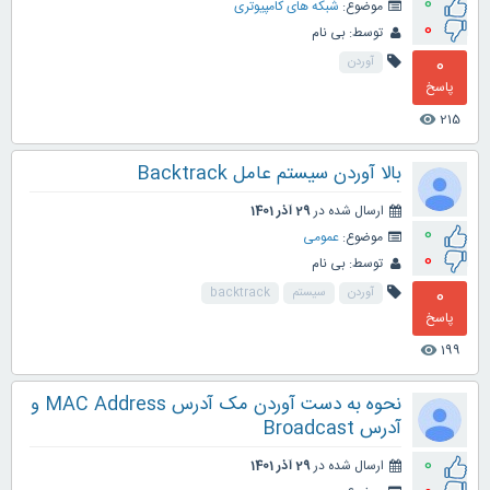
0
موضوع:
شبکه های کامپیوتری
0
توسط:
بی نام
0
آوردن
پاسخ
215
visibility
بالا آوردن سیستم عامل Backtrack
ارسال شده در
29 آذر 1401
0
موضوع:
عمومی
0
توسط:
بی نام
0
آوردن
سیستم
backtrack
پاسخ
199
visibility
نحوه به دست آوردن مک آدرس MAC Address و
آدرس Broadcast
0
ارسال شده در
29 آذر 1401