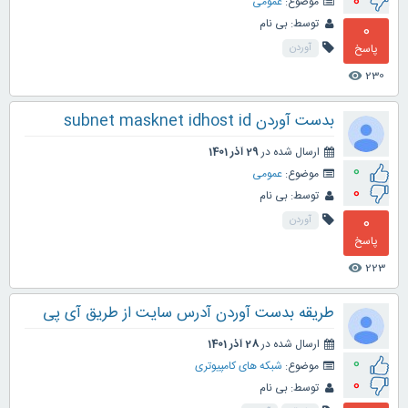
0
موضوع:
عمومی
توسط:
بی نام
0
پاسخ
آوردن
230
visibility
بدست آوردن subnet masknet idhost id
ارسال شده در
29 آذر 1401
0
موضوع:
عمومی
0
توسط:
بی نام
0
آوردن
پاسخ
223
visibility
طریقه بدست آوردن آدرس سایت از طریق آی پی
ارسال شده در
28 آذر 1401
0
موضوع:
شبکه های کامپیوتری
0
توسط:
بی نام