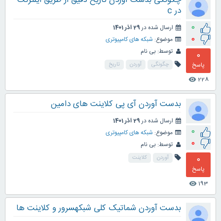
چگونگی بدست آوردن تاریخ دقیق از طریق اینترنت
در c
0
ارسال شده در
29 آذر 1401
0
موضوع:
شبکه های کامپیوتری
توسط:
بی نام
0
پاسخ
چگونگی
آوردن
تاریخ
228
visibility
بدست آوردن آی پی کلاینت های دامین
ارسال شده در
29 آذر 1401
0
موضوع:
شبکه های کامپیوتری
0
توسط:
بی نام
0
آوردن
کلاینت
پاسخ
193
visibility
بدست آوردن شماتیک کلی شبکهسرور و کلاینت ها