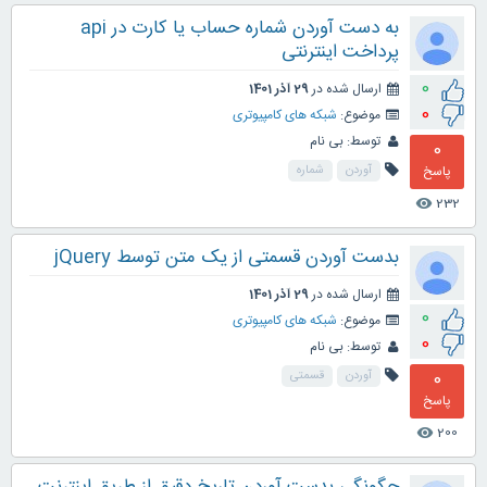
به دست آوردن شماره حساب یا کارت در api
پرداخت اینترنتی
0
ارسال شده در
29 آذر 1401
0
موضوع:
شبکه های کامپیوتری
توسط:
بی نام
0
پاسخ
آوردن
شماره
232
visibility
بدست آوردن قسمتی از یک متن توسط jQuery
ارسال شده در
29 آذر 1401
0
موضوع:
شبکه های کامپیوتری
0
توسط:
بی نام
0
آوردن
قسمتی
پاسخ
200
visibility