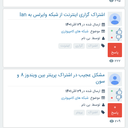
205
visibility
اشتراک گزاری اینترنت از شبکه وایرلس به lan
ارسال شده در
29 آذر 1401
0
موضوع:
شبکه های کامپیوتری
0
توسط:
بی نام
0
اشتراک
گزاری
اینترنت
پاسخ
222
visibility
مشکل عجیب در اشتراک پرینتر بین ویندوز 8 و
سون
0
ارسال شده در
29 آذر 1401
0
موضوع:
شبکه های کامپیوتری
توسط:
بی نام
0
پاسخ
اشتراک
پرینتر
209
visibility