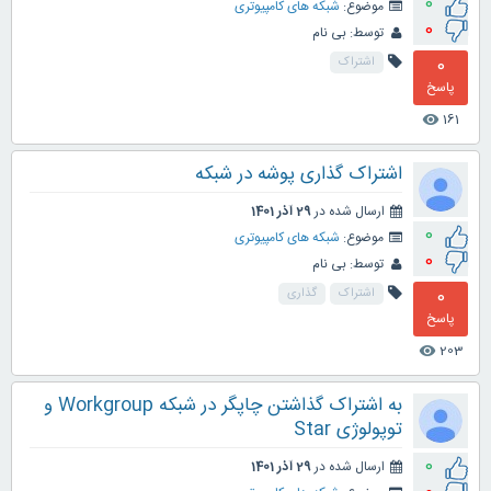
0
موضوع:
شبکه های کامپیوتری
0
توسط:
بی نام
0
اشتراک
پاسخ
161
visibility
اشتراک گذاری پوشه در شبکه
ارسال شده در
29 آذر 1401
0
موضوع:
شبکه های کامپیوتری
0
توسط:
بی نام
0
اشتراک
گذاری
پاسخ
203
visibility
به اشتراک گذاشتن چاپگر در شبکه Workgroup و
توپولوژی Star
0
ارسال شده در
29 آذر 1401