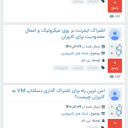
0
اشتراک
سیستم
پاسخ
182
visibility
اشتراک اینترنت بر روی میکروتیک و اعمال
محدودیت برای کاربران
0
ارسال شده در
29 آذر 1401
0
موضوع:
شبکه های کامپیوتری
توسط:
بی نام
0
پاسخ
اشتراک
اینترنت
میکروتیک
213
visibility
امن ترین راه برای اشتراک گذاری دسکتاپ VM به
کاربران چیست؟
0
ارسال شده در
29 آذر 1401
0
موضوع:
شبکه های کامپیوتری
توسط:
بی نام
0