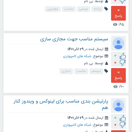
0
توسط:
بی نام
0
برنامه
نویسی
مناسب
مهاجرین
پاسخ
195
visibility
سیستم مناسب جهت مجازی سازی
ارسال شده در
29 آذر 1401
0
موضوع:
شبکه های کامپیوتری
0
توسط:
بی نام
0
سیستم
مناسب
مجازی
پاسخ
190
visibility
پارتیشن بندی مناسب برای لینوکس و ویندوز کنار
هم
0
ارسال شده در
29 آذر 1401
0
موضوع:
شبکه های کامپیوتری