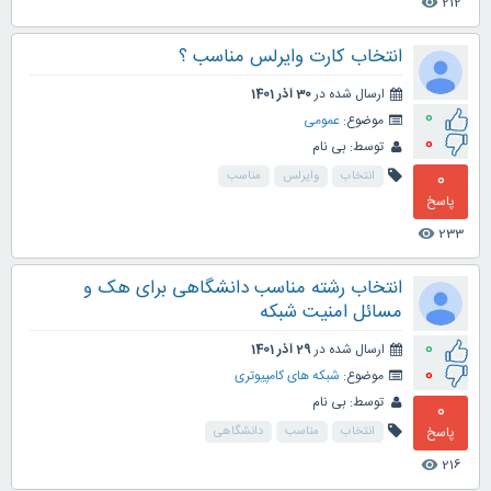
212
visibility
انتخاب کارت وایرلس مناسب ؟
ارسال شده در
30 آذر 1401
0
موضوع:
عمومی
0
توسط:
بی نام
0
انتخاب
وایرلس
مناسب
پاسخ
233
visibility
انتخاب رشته مناسب دانشگاهی برای هک و
مسائل امنیت شبکه
0
ارسال شده در
29 آذر 1401
0
موضوع:
شبکه های کامپیوتری
توسط:
بی نام
0
پاسخ
انتخاب
مناسب
دانشگاهی
216
visibility