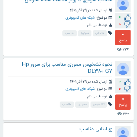
انتخاب سوئیچ یا روتر مناسب شبکه سازمان
ارسال شده در
29 آذر 1401
0
موضوع:
شبکه های کامپیوتری
0
توسط:
بی نام
0
انتخاب
سوئیچ
مناسب
پاسخ
226
visibility
نحوه تشخیص مموری مناسب برای سرور Hp
DL380 G7
0
ارسال شده در
29 آذر 1401
0
موضوع:
شبکه های کامپیوتری
توسط:
بی نام
0
پاسخ
تشخیص
مموری
مناسب
220
visibility
چ لبتابی مناسب