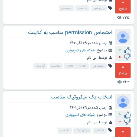
توسط:
بی نام
0
پاسخ
پارتیشن
مناسب
لینوکس
225
visibility
اختصاص permission مناسب به کلاینت
ارسال شده در
29 آذر 1401
0
موضوع:
شبکه های کامپیوتری
0
توسط:
بی نام
0
اختصاص
permission
مناسب
کلاینت
پاسخ
193
visibility
انتخاب یک میکروتیک مناسب
ارسال شده در
29 آذر 1401
0
موضوع:
شبکه های کامپیوتری
0
توسط:
بی نام
0
انتخاب
میکروتیک
مناسب