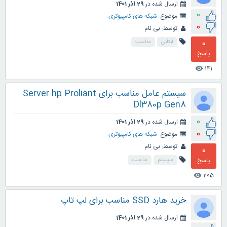
ارسال شده در
29 آذر 1401
0
موضوع:
شبکه های کامپیوتری
0
توسط:
بی نام
0
لبتابی
مناسب
پاسخ
141
visibility
سیستم عامل مناسب برای Server hp Proliant
Dl380p Gen8
0
ارسال شده در
29 آذر 1401
0
موضوع:
شبکه های کامپیوتری
توسط:
بی نام
0
پاسخ
سیستم
مناسب
205
visibility
خرید هارد SSD مناسب برای لپ تاپ
ارسال شده در
29 آذر 1401