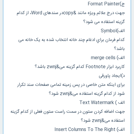
ج)Format Painter
جهت درج علائم ویژه مانند &copyدر سندهای Word، از کدام
گزینه استفاده می شود؟
الف)Symbol
كدام فرمان براي ادغام چند خانه انتخاب شده به یک خانه می
باشد؟
الف) merge cells
کاربرد ابزار Footnote کدام گزینه می&zwnj باشد؟
د)ایجاد پاورقی
برای اینکه متن خاصی در پس زمینه تمامی صفحات سند تکرار
شود از کدام گزینه استفاده می&zwnj شود؟
الف ) Text Watermark
جهت اضافه کردن ستون در سمت راست ستون فعلی از کدام گزینه
استفاده می&zwnj شود؟
الف) Insert Columns To The Right