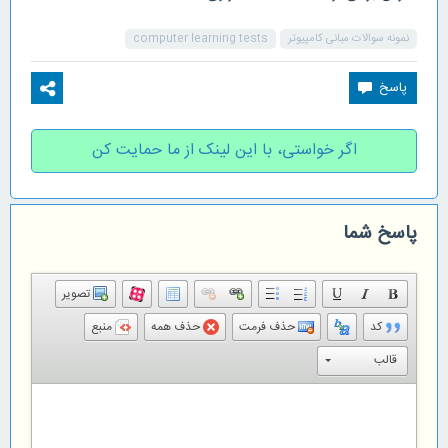
نمونه سوالات مبانی کامپیوتر
computer learning tests
اگر خواستی، با این لینک از ما حمایت کن
پاسخ شما
تصویر
کد
حذف فرمت
حذف همه
منبع
قالب