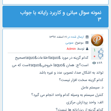
نمونه سوال مبانی و کاربرد رایانه با جواب
3
ارسال شده در
21 اسفند 1397
موضوع:
عمومی
توسط:
Admin
1
0
کدام گزینه در مورد &laquoاطلاعات&raquoصحیح
789
visibility
است؟ج: همان &laquo خروجی&raquoاست که می
تواند به اشکال صدا، تصویر، عدد و غیره باشد
کدام گزینه سخت افزار نیست؟
د: سیستم عامل
کنترل سیستم به وسیله کدام واحد انجام می گیرد؟
الف: واحد پردازش مرکزی
کدام گزینه از ریزرایانه ها نیست؟