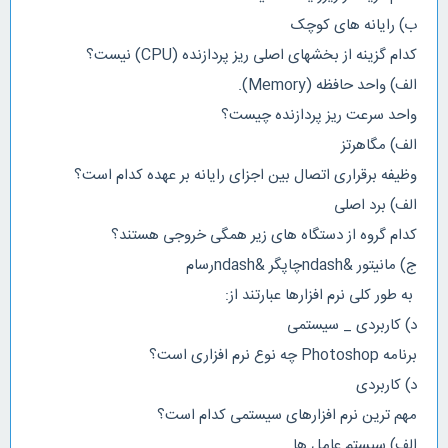
ب) رایانه های کوچک
کدام گزینه از بخشهای اصلی ریز پردازنده (CPU) نیست؟
الف) واحد حافظه (Memory).
واحد سرعت ريز پردازنده چيست؟
الف) مگاهرتز
وظیفه برقراری اتصال بین اجزای رایانه بر عهده کدام است؟
الف) برد اصلی
کدام گروه از دستگاه های زیر همگی خروجی هستند؟
ج) مانیتور &ndashچاپگر &ndashرسام
به طور کلی نرم افزارها عبارتند از:
د) کاربردی _ سیستمی
برنامه Photoshop چه نوع نرم افزاری است؟
د) کاربردی
مهم ترین نرم افزارهای سیستمی کدام است؟
الف) سیستم عامل ها