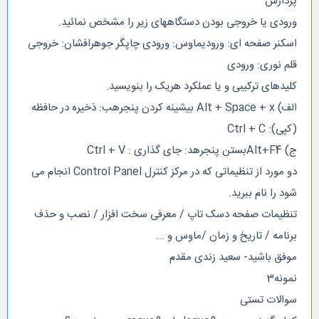
پردازش
ورودی یا خروجی بودن دستگاههای زیر را مشخص نمائید.
اسکنر صفحه ای: ورودیماوس: ورودی چاپگر جوهرافشان: خروجی
قلم نوری: ورودی
کلیدهای ترکیبی و یا عملکرد هریک را بنویسید.
الف) Alt + Space + x بیشینه کردن پنجرهب: ذخیره در حافظه
(کپی): Ctrl + C
ج) Alt+F4بستن پنجرهد: جای گذاری : Ctrl + V
دو مورد از تنظیماتی که در مرکز کنترل Control Panel انجام می
شود را نام ببرید.
تنظیمات صفحه دسک تاپ / معرفی سخت افزار / نصب و حذف
برنامه / تاریخ و زمان /ماوس و ...
موفق باشید- سعید زندی مقدم
نمونه3
سوالات تستی