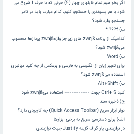
اگر بخواهیم تمام فایلهای چهار (4) حرفی که با حرف f شروع می
شود با هر پسوندی را جستجو کنیم، کدام عبارت باید در کادر
جستجو وارد شود؟
ب) f???.*
کدامیک از برنامه&zwnj های زیر جز واژه&zwnj پردازها محسوب
می&zwnj شود؟
ب) Word
برای تغییر زبان از انگلیسی به فارسی و برعکس از چه کلید میانبری
استفاده می&zwnj شود؟
ب) Alt+Shift
کلید Ctrl+ S جهت -------------- استفاده می&zwnj شود.
ج) ذخیره سند
نوار ابزار سریع (Quick Access Toolbar) چه کاربردی دارد؟
الف) برای دسترسی سریع به برخی ابزارها
در ترازبندی پاراگراف گزینه Justify جهت ترازبندی