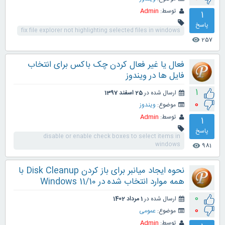
توسط:
Admin
1
پاسخ
fix file explorer not highlighting selected files in windows
257
visibility
فعال یا غیر فعال کردن چک باکس برای انتخاب
فایل ها در ویندوز
1
ارسال شده در
25 اسفند 1397
0
موضوع:
ویندوز
توسط:
Admin
1
پاسخ
disable or enable check boxes to select items in
windows
981
visibility
نحوه ایجاد میانبر برای باز کردن Disk Cleanup با
همه موارد انتخاب شده در Windows 11/10
0
ارسال شده در
1 مرداد 1402
0
موضوع:
عمومی
توسط:
Admin