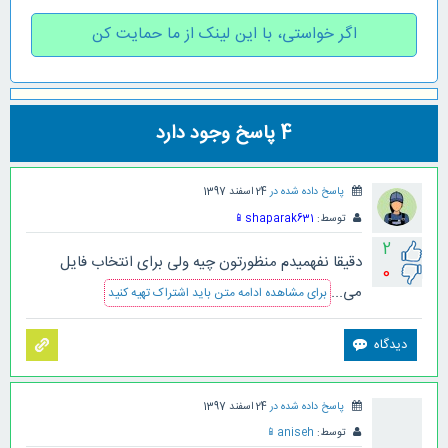
اگر خواستی، با این لینک از ما حمایت کن
4
پاسخ وجود دارد
پاسخ داده شده در
24 اسفند 1397
توسط:
shaparak631
📱
2
دقیقا نفهمیدم منظورتون چیه ولی برای انتخاب فایل
0
می...
برای مشاهده ادامه متن باید اشتراک تهیه کنید
پاسخ داده شده در
24 اسفند 1397
توسط:
aniseh
📱