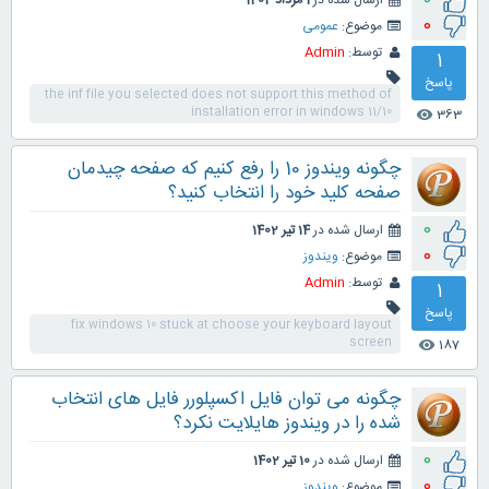
ارسال شده در
1 مرداد 1402
0
موضوع:
عمومی
توسط:
Admin
1
پاسخ
the inf file you selected does not support this method of
installation error in windows 11/10
363
visibility
چگونه ویندوز 10 را رفع کنیم که صفحه چیدمان
صفحه کلید خود را انتخاب کنید؟
0
ارسال شده در
14 تیر 1402
0
موضوع:
ویندوز
توسط:
Admin
1
پاسخ
fix windows 10 stuck at choose your keyboard layout
screen
187
visibility
چگونه می توان فایل اکسپلورر فایل های انتخاب
شده را در ویندوز هایلایت نکرد؟
0
ارسال شده در
10 تیر 1402
0
موضوع:
ویندوز