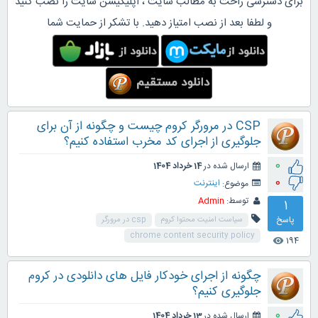
برای دسترسی راحت به مطالب سایت ، اپلیکیشن سایت را نصب کنید
و لطفا بعد از نصب امتیاز دهید. با تشکر از حمایت شما
CSP در مرورگر کروم چیست و چگونه از آن برای
جلوگیری از اجرای کد مخرب استفاده کنیم؟
0
ارسال شده در
14 خرداد 1404
0
موضوع:
اینترنت
توسط:
Admin
1
پاسخ
سیاست امنیت محتوا کروم
csp در مرورگر
chrome content security policy
194
visibility
چگونه از اجرای خودکار فایل های دانلودی در کروم
جلوگیری کنیم؟
0
ارسال شده در
13 خرداد 1404