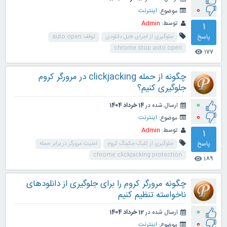
0
موضوع:
اینترنت
توسط:
Admin
1
پاسخ
جلوگیری از اجرای فایل دانلودی
توقف auto open
chrome stop auto open
177
visibility
چگونه از حمله clickjacking در مرورگر کروم
جلوگیری کنیم؟
0
ارسال شده در
14 خرداد 1404
0
موضوع:
اینترنت
توسط:
Admin
1
پاسخ
جلوگیری از کلیک جکینگ کروم
امنیت مرورگر در برابر حمله
chrome clickjacking protection
189
visibility
چگونه مرورگر کروم را برای جلوگیری از دانلودهای
ناخواسته تنظیم کنیم
0
ارسال شده در
12 خرداد 1404
0
موضوع:
اینترنت