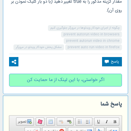
مقدار گزینه مذکور را به true تغییر دهید (با دو بار کلیک نمودن بر
روی آن).
چگونه از اجرای خودکار ویدئوها در مرورگر جلوگیری کنیم
prevent autorun video in browsers
prevent autorun video in chrome
prevent auto run video in firefox
مشکل پخش خودکار ویدئو در مرورگر
اگر خواستی، با این لینک از ما حمایت کن
پاسخ شما
تصویر