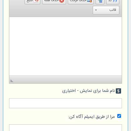
کد
حذف فرمت
حذف همه
منبع
قالب
نام شما برای نمایش - اختیاری
looks_5
مرا از طریق ایمیلم آگاه کن: