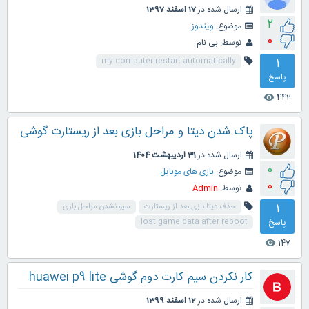
ارسال شده در
17 اسفند 1397
2
موضوع:
ویندوز
0
توسط:
بی نام
1
my computer restart automatically
پاسخ
442
visibility
پاک شدن دیتا و مراحل بازی بعد از ریستارت گوشی
ارسال شده در
31 اردیبهشت 1404
0
موضوع:
بازی های موبایل
0
توسط:
Admin
1
حذف دیتا بازی بعد از ریستارت
سیو نشدن مراحل بازی
پاسخ
lost game data after reboot
147
visibility
کار نکردن سیم کارت دوم گوشی huawei p9 lite
ارسال شده در
12 اسفند 1399