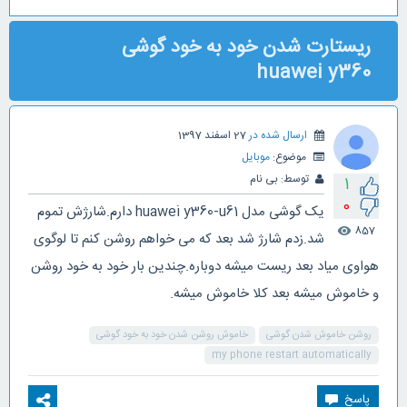
ریستارت شدن خود به خود گوشی
huawei y360
ارسال شده در
27 اسفند 1397
موضوع:
موبایل
توسط:
بی نام
1
0
یک گوشی مدل huawei y360-u61 دارم.شارژش تموم
857
visibility
شد.زدم شارژ شد بعد که می خواهم روشن کنم تا لوگوی
هواوی میاد بعد ریست میشه دوباره.چندین بار خود به خود روشن
و خاموش میشه بعد کلا خاموش میشه.
روشن خاموش شدن گوشی
خاموش روشن شدن خود به خود گوشی
my phone restart automatically