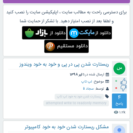
برای دسترسی راحت به مطالب سایت ، اپلیکیشن سایت را نصب کنید
و لطفا بعد از نصب امتیاز دهید. با تشکر از حمایت شما
ریستارت شدن پی در پی و خود به خود ویندوز
ارسال شده در
1 تیر 1398
0
موضوع:
لپ تاپ
0
توسط:
سجاد📱
4
ریستارت شدن خود به خود لپ تاپ
پاسخ
attempted write to readonly memory
1.2k
visibility
مشکل ریستارت شدن خود به خود کامپیوتر