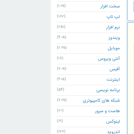
سخت افزار
(1.2k)
لپ تاپ
(182)
نرم افزار
(251)
ویندوز
(4.0k)
موبایل
(2.6k)
آنتی ویروس
(18)
آفیس
(7.0k)
اینترنت
(605)
برنامه نویسی
(54)
شبکه های کامپیوتری
(7.2k)
هاست و سرور
(20)
لینوکس
(19)
اندروید
(178)