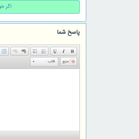
اگر خو
پاسخ شما
منبع
قالب