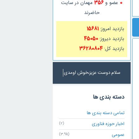
0
عضو و
356
مهمان در سایت
حاضرند
بازدید امروز:
15681
بازدید دیروز:
45050
بازدید کل:
36280804
سلام دوست عزیز،خوش اومدی
دسته بندی ها
تمامی دسته بندی ها
اخبار حوزه فناوری
(2)
عمومی
(3.9k)