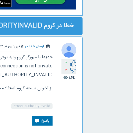
خطا در کروم NETERRCERTAUTHORITYINVALID
ارسال شده در
14 فروردین 1398
جدیدا با مرورگر کروم وارد بر
0
 connection is not private
0
T_AUTHORITY_INVALID
1.4k
visibility
از آخرین نسخه کروم استفاده 
errcertauthorityinvalid