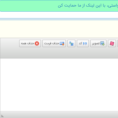
استی، با این لینک از ما حمایت کن
تصویر
کد
حذف فرمت
حذف همه