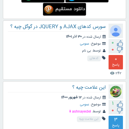
سورس کدهای AJAX و JQUERY در گوگل چیه ؟
ارسال شده در
30 آذر 1401
0
موضوع:
عمومی
0
توسط:
بی نام
0
کدهای
پاسخ
242
visibility
این علامت چیه ؟
ارسال شده در
12 شهریور 1400
1
موضوع:
عمومی
0
توسط:
ashnayedel📱
3
این علامت چیه
پاسخ