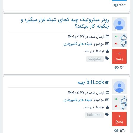
784
visibility
روتر میکروتیک چیه کجای شبکه قرار میگیره و
چگونه کار میکند؟
0
ارسال شده در
27 آذر 1401
0
موضوع:
شبکه های کامپیوتری
توسط:
بی نام
0
پاسخ
میکروتیک
161
visibility
bitLocker چیه
ارسال شده در
27 آذر 1401
0
موضوع:
شبکه های کامپیوتری
0
توسط:
بی نام
0
bitlocker
پاسخ
129
visibility