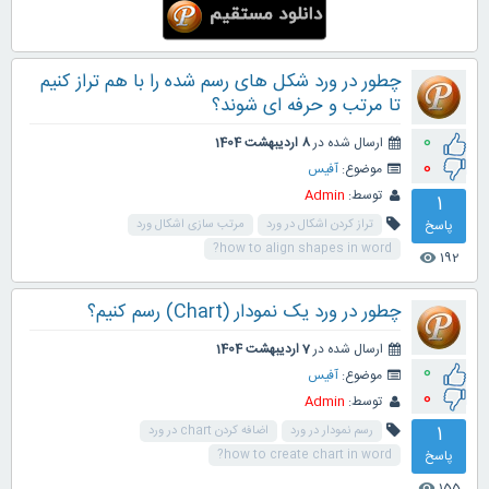
چطور در ورد شکل های رسم شده را با هم تراز کنیم
تا مرتب و حرفه ای شوند؟
0
ارسال شده در
8 اردیبهشت 1404
0
موضوع:
آفیس
توسط:
Admin
1
پاسخ
تراز کردن اشکال در ورد
مرتب سازی اشکال ورد
how to align shapes in word?
192
visibility
چطور در ورد یک نمودار (Chart) رسم کنیم؟
ارسال شده در
7 اردیبهشت 1404
0
موضوع:
آفیس
0
توسط:
Admin
1
رسم نمودار در ورد
اضافه کردن chart در ورد
پاسخ
how to create chart in word?
155
visibility