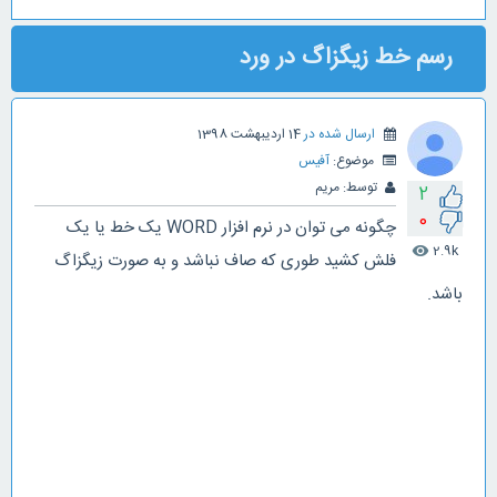
رسم خط زیگزاگ در ورد
ارسال شده در
14 اردیبهشت 1398
موضوع:
آفیس
توسط:
مریم
2
0
چگونه می توان در نرم افزار WORD یک خط یا یک
2.9k
visibility
فلش کشید طوری که صاف نباشد و به صورت زیگزاگ
باشد.