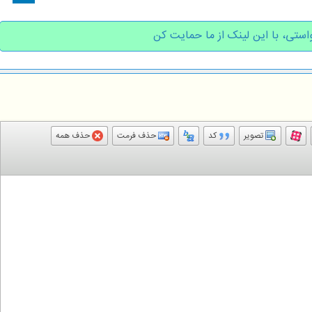
استی، با این لینک از ما حمایت کن
تصویر
کد
حذف فرمت
حذف همه