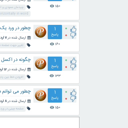
150
visibility
چیدمان عمودی و اف
rizontally in word?
چطور در ورد یک 
0
1
0
پاسخ
ارسال شده در
7 اردیبهشت 1404
160
visibility
تغییر جهت صفحه در
چگونه در اکسل ه
0
1
0
پاسخ
ارسال شده در
12 اردیبهشت 1404
133
visibility
افزودن خط بین ردی
چطور می توانم د
0
1
0
پاسخ
ارسال شده در
8 اردیبهشت 1404
150
visibility
صفحه چینی در ورد