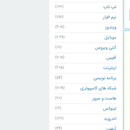
لپ تاپ
(182)
نرم افزار
(251)
ویندوز
(4.0k)
موبایل
(2.6k)
آنتی ویروس
(18)
آفیس
(7.0k)
اینترنت
(605)
برنامه نویسی
(54)
شبکه های کامپیوتری
(7.2k)
هاست و سرور
(20)
لینوکس
(19)
اندروید
(178)
آیفون
(44)