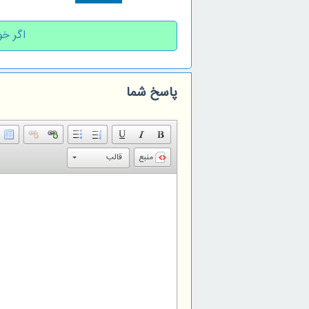
اگر خو
پاسخ شما
منبع
قالب