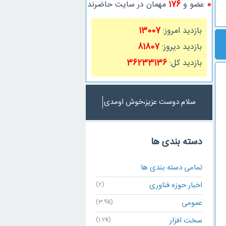
0
عضو و
176
مهمان در سایت حاضرند
بازدید امروز:
13007
بازدید دیروز:
81807
بازدید کل:
36233136
سلام دوست عزیز،خوش اومدی
دسته بندی ها
تمامی دسته بندی ها
اخبار حوزه فناوری
(2)
عمومی
(3.9k)
سخت افزار
(1.2k)