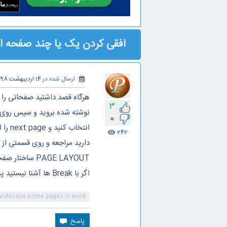
افقی کردن یک یا چند صفحه از
ارسال شده در
14 اردیبهشت 1398
هرگاه قصد داشتید صفحاتی را 
3
0
242
visibility
PAGE LAYOUT ساختار صفحه را تغيير دهيد.
اگر با Break ها آشنا نیستید پست قبلی را بخوانید.
landscape some pages in word