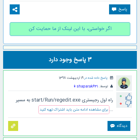
اگر خواستی، با این لینک از ما حمایت کن
3
پاسخ وجود دارد
پاسخ داده شده در
19 اردیبهشت 1398
توسط:
shaparak631
📱
0
راه اول رجیستری start/Run/regedit.exe به مسیر
0
...
برای مشاهده ادامه متن باید اشتراک تهیه کنید