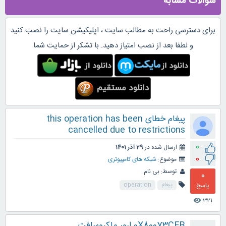
سوالات مشابه
برای دسترسی راحت به مطالب سایت ، اپلیکیشن سایت را نصب کنید
و لطفا بعد از نصب امتیاز دهید. با تشکر از حمایت شما
پیغام خطای this operation has been
cancelled due to restrictions
0
ارسال شده در
29 آذر 1401
0
موضوع:
شبکه های کامپیوتری
توسط:
بی نام
0
پاسخ
پیغام
operation
321
visibility
0X80073CFB ارور ماکروسافت