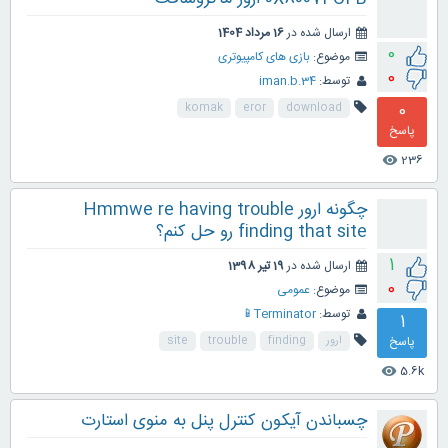
ارسال شده در
16 مرداد 1404
0
موضوع:
بازی های کامپیوتری
0
توسط:
iman.b.34
0
komak
eror
download
پاسخ
236
visibility
چگونه ارور Hmmwe re having trouble
finding that site رو حل کنم؟
1
ارسال شده در
19 تیر 1398
0
موضوع:
عمومی
توسط:
Terminator📱
1
پاسخ
ارور
finding
trouble
site
5.6k
visibility
چسباندن آیکون کنترل پنل به منوی استارت