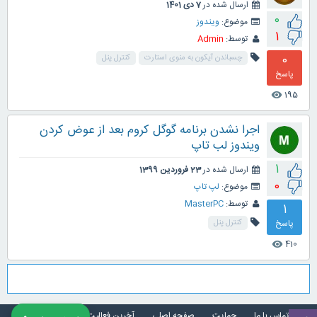
ارسال شده در
7 دی 1401
0
موضوع:
ویندوز
1
توسط:
Admin
0
چسباندن آیکون به منوی استارت
کنترل پنل
پاسخ
195
visibility
اجرا نشدن برنامه گوگل کروم بعد از عوض کردن
ویندوز لب تاپ
1
ارسال شده در
23 فروردین 1399
0
موضوع:
لپ تاپ
توسط:
MasterPC
1
پاسخ
کنترل پنل
410
visibility
تماس با ما
حمایت
صفحه اصلی
آخرین فعالیت ها