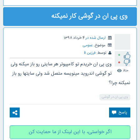
وی پی ان در گوشی کار نمیکنه
ارسال شده در
4 خرداد 1398
موضوع:
عمومی
توسط:
فرزین
📱
0
0
وی پی ان خریدم تو کامپیوتر هر سایتی رو باز میکنه ولی
810
visibility
تو گوشی اندروید مینویسه متصل شد ولی سایتها رو باز
نمیکنه چرا؟
وی پی ان در گوشی
اگر خواستی، با این لینک از ما حمایت کن