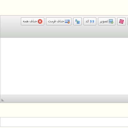
تصویر
کد
حذف فرمت
حذف همه