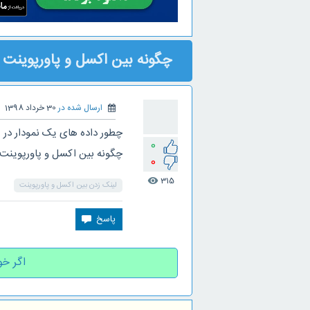
چگونه بین اکسل و پاورپوینت ل
ارسال شده در
30 خرداد 1398
چطور داده های یک نمودار در پا
0
چگونه بین اکسل و پاورپوینت ل
0
315
visibility
لینک زدن بین اکسل و پاورپوینت
اگر خو