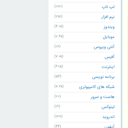
لپ تاپ
(182)
نرم افزار
(251)
ویندوز
(4.0k)
موبایل
(2.6k)
آنتی ویروس
(18)
آفیس
(7.0k)
اینترنت
(605)
برنامه نویسی
(54)
شبکه های کامپیوتری
(7.2k)
هاست و سرور
(20)
لینوکس
(19)
اندروید
(178)
آیفون
(44)