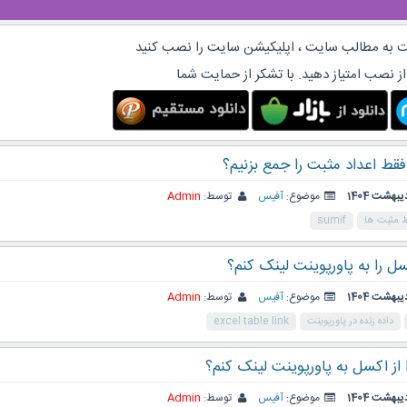
 به مطالب سایت ، اپلیکیشن سایت را نصب کنید
از نصب امتیاز دهید. با تشکر از حمایت شما
قط اعداد مثبت را جمع بزنیم؟
موضوع:
آفیس
توسط:
Admin
 مثبت ها
sumif
 را به پاورپوینت لینک کنم؟
موضوع:
آفیس
توسط:
Admin
داده زنده در پاورپوینت
excel table link
 از اکسل به پاورپوینت لینک کنم؟
موضوع:
آفیس
توسط:
Admin