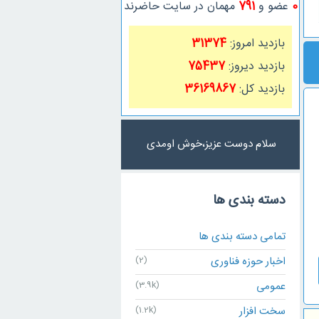
0
عضو و
791
مهمان در سایت حاضرند
بازدید امروز:
31374
بازدید دیروز:
75437
بازدید کل:
36169867
سلام دوست عزیز،خوش اومدی
دسته بندی ها
تمامی دسته بندی ها
اخبار حوزه فناوری
(2)
عمومی
(3.9k)
سخت افزار
(1.2k)