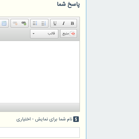
پاسخ شما
منبع
قالب
نام شما برای نمایش - اختیاری
looks_5