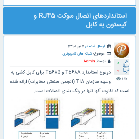
استانداردهای اتصال سوکت RJ45 و
کیستون به کابل
ارسال شده در
7 تیر 1398
موضوع:
شبکه های کامپیوتری
توسط:
Admin
0
0
دونوع استاندارد T568A و T568B برای کابل کشی به
1.1k
visibility
وسیله سازمان TIA (انجمن صنعتی مخابرات) ارائه شده
است که تفاوت آنها تنها در رنگ بندی اتصالات است.