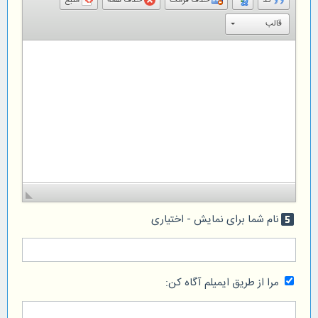
کد
حذف فرمت
حذف همه
منبع
قالب
نام شما برای نمایش - اختیاری
looks_5
مرا از طریق ایمیلم آگاه کن: