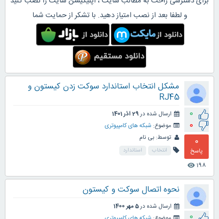
برای دسترسی راحت به مطالب سایت ، اپلیکیشن سایت را نصب کنید
و لطفا بعد از نصب امتیاز دهید. با تشکر از حمایت شما
مشکل انتخاب استاندارد سوکت زدن کیستون و
RJ45
0
ارسال شده در
29 آذر 1401
0
موضوع:
شبکه های کامپیوتری
توسط:
بی نام
0
پاسخ
انتخاب
استاندارد
198
visibility
نحوه اتصال سوکت و کیستون
ارسال شده در
5 مهر 1400
0
موضوع:
شبکه های کامپیوتری