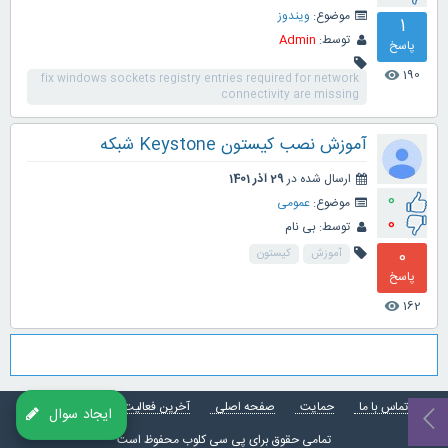
موضوع:
ویندوز
1
توسط:
Admin
پاسخ
190
visibility
fix windows sockets registry entries required for network
connectivity are missing
آموزش نصب کیستون Keystone شبکه
ارسال شده در
29 آذر 1401
0
موضوع:
عمومی
0
توسط:
بی نام
0
آموزش
کیستون
پاسخ
162
visibility
تماس با ما
حمایت
صفحه اصلی
آخرین فعالیت ها
ایجاد سوال
تمامی حقوق برای
پی سی کلوب
محفوظ است