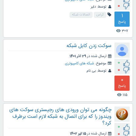
0
توسط:
دلیر
1
کراس
اتصالات شبکه
پاسخ
307
visibility
سوکت زدن کابل شبکه
ارسال شده در
29 آذر 1401
0
موضوع:
شبکه های کامپیوتری
0
توسط:
بی نام
0
پاسخ
115
visibility
چگونه می توان ورودی های رجیستری سوکت های
ویندوز را که برای اتصال به شبکه لازم است برطرف
کرد؟
0
0
ارسال شده در
15 تیر 1402