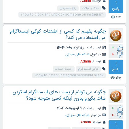
توسط:
Admin
1
پاسخ
بلاک و آنبلاک
رفع مسدودی
how to block and unblock someone on instagram?
107
visibility
چگونه بفهمم که کسی از اطلاعات کوکی اینستاگرام
من استفاده می کند؟
0
ارسال شده در
11 اردیبهشت 1404
0
موضوع:
شبکه های مجازی
توسط:
Admin
1
پاسخ
کوکی اینستاگرام
امنیت حساب
how to detect instagram sessionid hijack?
165
visibility
چگونه می توانم از پست های اینستاگرام اسکرین
شات بگیرم بدون اینکه کسی متوجه شود؟
0
ارسال شده در
9 اردیبهشت 1404
0
موضوع:
شبکه های مجازی
توسط:
Admin
1