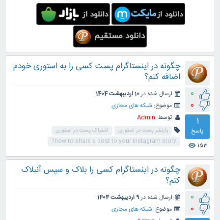
چگونه در اینستاگرام پست کسی را به استوری خودم
اضافه کنم؟
0
ارسال شده در
10 اردیبهشت 1404
0
موضوع:
شبکه های مجازی
توسط:
Admin
1
پاسخ
بازنشر پست در استوری
اشتراک پست در استوری
how to share a post to your instagram story?
153
visibility
چگونه در اینستاگرام کسی را بلاک و سپس آنبلاک
کنم؟
0
ارسال شده در
9 اردیبهشت 1404
0
موضوع:
شبکه های مجازی