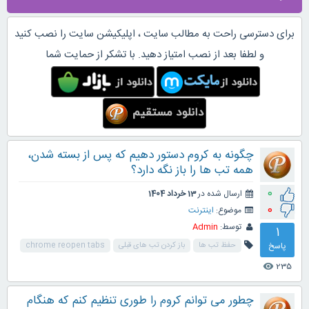
برای دسترسی راحت به مطالب سایت ، اپلیکیشن سایت را نصب کنید
و لطفا بعد از نصب امتیاز دهید. با تشکر از حمایت شما
چگونه به کروم دستور دهیم که پس از بسته شدن،
همه تب ها را باز نگه دارد؟
0
ارسال شده در
13 خرداد 1404
0
موضوع:
اینترنت
توسط:
Admin
1
پاسخ
حفظ تب ها
باز کردن تب های قبلی
chrome reopen tabs
235
visibility
چطور می توانم کروم را طوری تنظیم کنم که هنگام