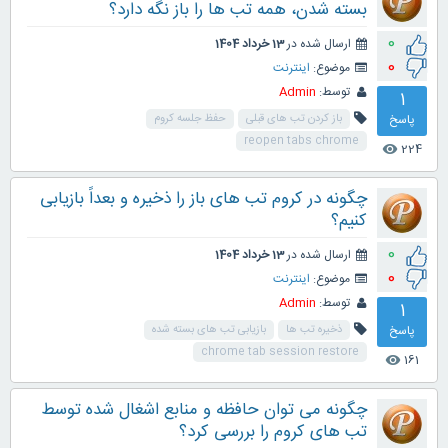
بسته شدن، همه تب ها را باز نگه دارد؟
0
ارسال شده در
13 خرداد 1404
0
موضوع:
اینترنت
توسط:
Admin
1
پاسخ
باز کردن تب های قبلی
حفظ جلسه کروم
reopen tabs chrome
224
visibility
چگونه در کروم تب های باز را ذخیره و بعداً بازیابی
کنیم؟
0
ارسال شده در
13 خرداد 1404
0
موضوع:
اینترنت
توسط:
Admin
1
پاسخ
ذخیره تب ها
بازیابی تب های بسته شده
chrome tab session restore
161
visibility
چگونه می توان حافظه و منابع اشغال شده توسط
تب های کروم را بررسی کرد؟