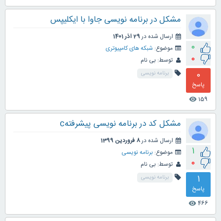
مشکل در برنامه نویسی جاوا با ایکلیپس
ارسال شده در
29 آذر 1401
0
موضوع:
شبکه های کامپیوتری
0
توسط:
بی نام
0
برنامه نویسی
پاسخ
159
visibility
مشکل کد در برنامه نویسی پیشرفتهc
ارسال شده در
8 فروردین 1399
1
موضوع:
برنامه نویسی
0
توسط:
بی نام
1
برنامه نویسی
پاسخ
466
visibility