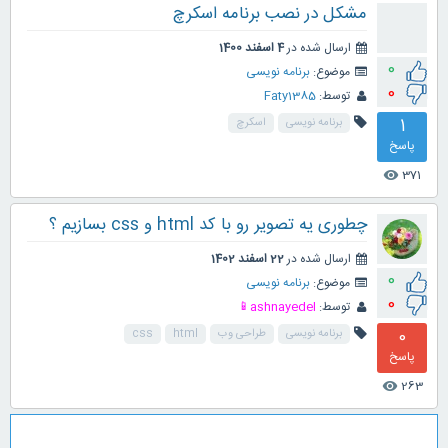
مشکل در نصب برنامه اسکرچ
ارسال شده در
4 اسفند 1400
0
موضوع:
برنامه نویسی
0
توسط:
Faty1385
1
برنامه نویسی
اسکرچ
پاسخ
371
visibility
چطوری یه تصویر رو با کد html و css بسازیم ؟
ارسال شده در
22 اسفند 1402
0
موضوع:
برنامه نویسی
0
توسط:
ashnayedel📱
0
برنامه نویسی
طراحی وب
html
css
پاسخ
263
visibility