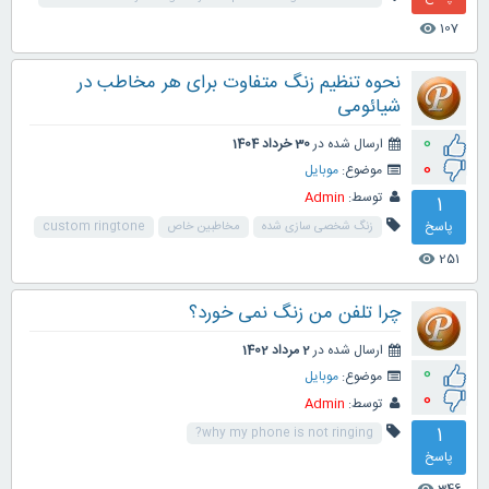
107
visibility
نحوه تنظیم زنگ متفاوت برای هر مخاطب در
شیائومی
0
ارسال شده در
30 خرداد 1404
0
موضوع:
موبایل
توسط:
Admin
1
پاسخ
زنگ شخصی سازی شده
مخاطبین خاص
custom ringtone
251
visibility
چرا تلفن من زنگ نمی خورد؟
ارسال شده در
2 مرداد 1402
0
موضوع:
موبایل
0
توسط:
Admin
1
why my phone is not ringing?
پاسخ