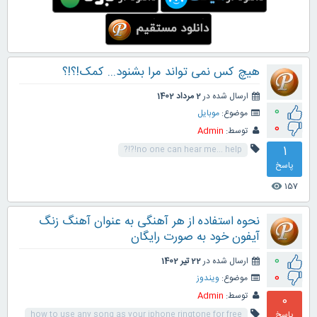
هیچ کس نمی تواند مرا بشنود... کمک!؟!؟
ارسال شده در
2 مرداد 1402
0
موضوع:
موبایل
0
توسط:
Admin
1
no one can hear me... help!?!?
پاسخ
157
visibility
نحوه استفاده از هر آهنگی به عنوان آهنگ زنگ
آیفون خود به صورت رایگان
0
ارسال شده در
22 تیر 1402
0
موضوع:
ویندوز
توسط:
Admin
0
پاسخ
how to use any song as your iphone ringtone for free