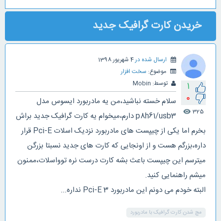
خریدن کارت گرافیک جدید
ارسال شده در
4 شهریور 1398
موضوع:
سخت افزار
توسط:
Mobin
1
0
سلام خسته نباشید،من یه مادربورد ایسوس مدل
325
visibility
p8h61/usb3 دارم،میخوام یه کارت گرافیک جدید براش
بخرم اما یکی از چیپست های مادربورد نزدیک اسلات Pci-E قرار
داره،بزرگم هست و از اونجایی که کارت های جدید نسبتا بزرگن
میترسم این چیپست باعث بشه کارت درست نره توواسلات،ممنون
میشم راهنمایی کنید.
البته خودم می دونم این مادربورد Pci-E 3 نداره...
مچ شدن کارت گرافیک با مادربورد