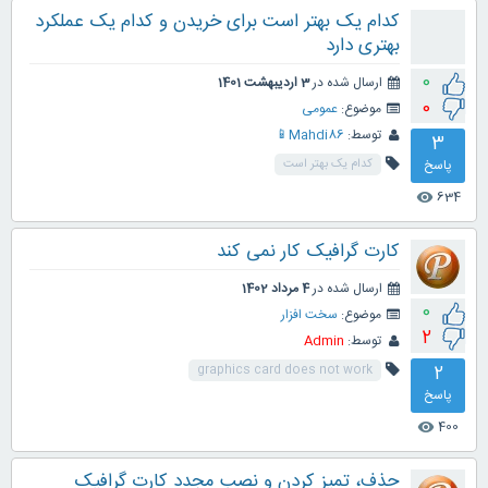
کدام یک بهتر است برای خریدن و کدام یک عملکرد
بهتری دارد
0
ارسال شده در
3 اردیبهشت 1401
0
موضوع:
عمومی
توسط:
Mahdi86📱
3
پاسخ
کدام یک بهتر است
634
visibility
کارت گرافیک کار نمی کند
ارسال شده در
4 مرداد 1402
0
موضوع:
سخت افزار
2
توسط:
Admin
2
graphics card does not work
پاسخ
400
visibility
حذف، تمیز کردن و نصب مجدد کارت گرافیک