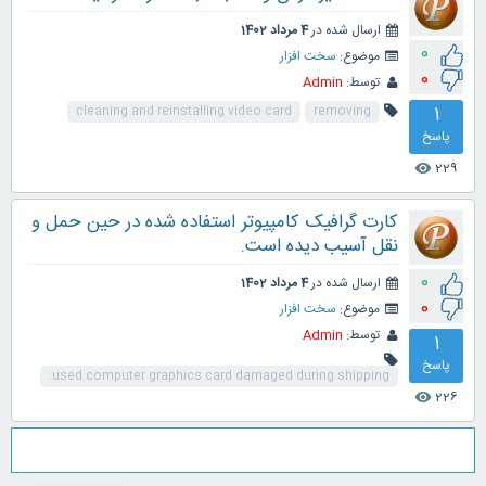
ارسال شده در
4 مرداد 1402
0
موضوع:
سخت افزار
0
توسط:
Admin
1
cleaning and reinstalling video card
removing
پاسخ
229
visibility
کارت گرافیک کامپیوتر استفاده شده در حین حمل و
نقل آسیب دیده است.
0
ارسال شده در
4 مرداد 1402
0
موضوع:
سخت افزار
توسط:
Admin
1
پاسخ
used computer graphics card damaged during shipping.
226
visibility