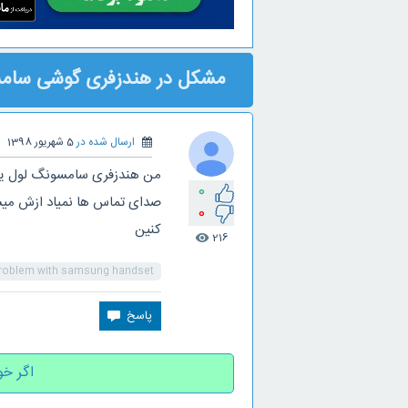
مشکل در هندزفری گوشی سام
ارسال شده در
5 شهریور 1398
من هندزفری سامسونگ لول یو د
0
صدای تماس ها نمیاد ازش میش
0
کنین
216
visibility
roblem with samsung handset
اگر خو