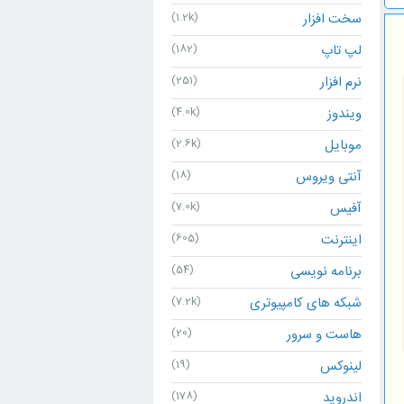
سخت افزار
(1.2k)
لپ تاپ
(182)
نرم افزار
(251)
ویندوز
(4.0k)
موبایل
(2.6k)
آنتی ویروس
(18)
آفیس
(7.0k)
اینترنت
(605)
برنامه نویسی
(54)
شبکه های کامپیوتری
(7.2k)
هاست و سرور
(20)
لینوکس
(19)
اندروید
(178)