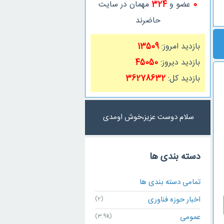
0
عضو و
324
مهمان در سایت
حاضرند
بازدید امروز:
13509
بازدید دیروز:
45050
بازدید کل:
36278632
سلام دوست عزیز،خوش اومدی
دسته بندی ها
تمامی دسته بندی ها
اخبار حوزه فناوری
(2)
عمومی
(3.9k)