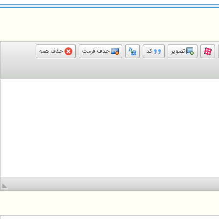
تصویر
کد
حذف فرمت
حذف همه