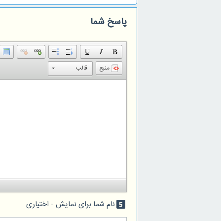
پاسخ شما
منبع
قالب
نام شما برای نمایش - اختیاری
looks_5