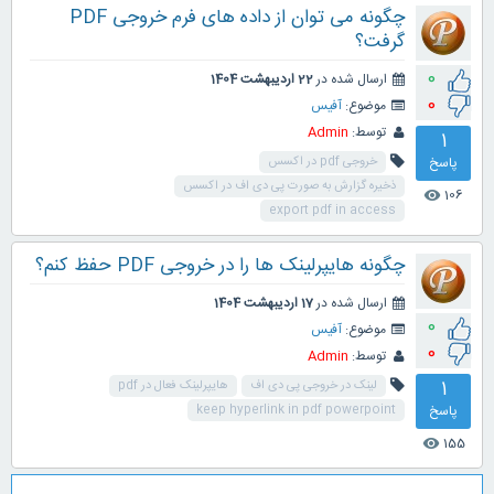
چگونه می توان از داده های فرم خروجی PDF
گرفت؟
0
ارسال شده در
22 اردیبهشت 1404
0
موضوع:
آفیس
توسط:
Admin
1
پاسخ
خروجی pdf در اکسس
ذخیره گزارش به صورت پی دی اف در اکسس
106
visibility
export pdf in access
چگونه هایپرلینک ها را در خروجی PDF حفظ کنم؟
ارسال شده در
17 اردیبهشت 1404
0
موضوع:
آفیس
0
توسط:
Admin
1
لینک در خروجی پی دی اف
هایپرلینک فعال در pdf
پاسخ
keep hyperlink in pdf powerpoint
155
visibility