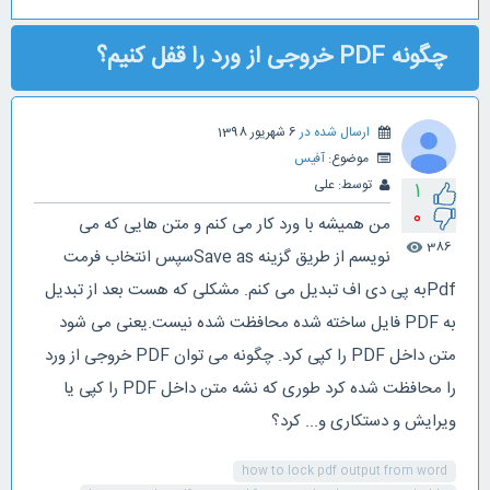
چگونه PDF خروجی از ورد را قفل کنیم؟
ارسال شده در
6 شهریور 1398
موضوع:
آفیس
توسط:
علی
1
0
من همیشه با ورد کار می کنم و متن هایی که می
386
visibility
نویسم از طریق گزینه Save asسپس انتخاب فرمت
Pdfبه پی دی اف تبدیل می کنم. مشکلی که هست بعد از تبدیل
به PDF فایل ساخته شده محافظت شده نیست.یعنی می شود
متن داخل PDF را کپی کرد. چگونه می توان PDF خروجی از ورد
را محافظت شده کرد طوری که نشه متن داخل PDF را کپی یا
ویرایش و دستکاری و... کرد؟
how to lock pdf output from word