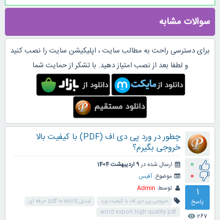
سوالات مشابه
برای دسترسی راحت به مطالب سایت ، اپلیکیشن سایت را نصب کنید
و لطفا بعد از نصب امتیاز دهید. با تشکر از حمایت شما
چطور در ورد پی دی اف (PDF) با کیفیت بالا
خروجی بگیرم؟
0
ارسال شده در
9 اردیبهشت 1404
0
موضوع:
آفیس
توسط:
Admin
1
پاسخ
خروجی پی دی اف با کیفیت ورد
تبدیل word به pdf حرفه ای
word export high quality pdf
267
visibility