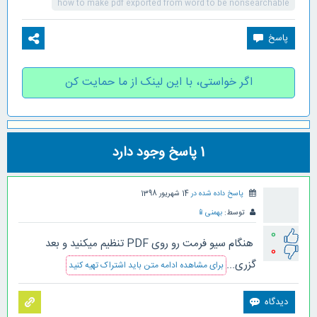
how to make pdf exported from word to be nonsearchable
اگر خواستی، با این لینک از ما حمایت کن
1
پاسخ وجود دارد
پاسخ داده شده در
14 شهریور 1398
توسط:
بهمنی
📱
0
هنگام سیو فرمت رو روی PDF تنظیم میکنید و بعد
0
گزری...
برای مشاهده ادامه متن باید اشتراک تهیه کنید