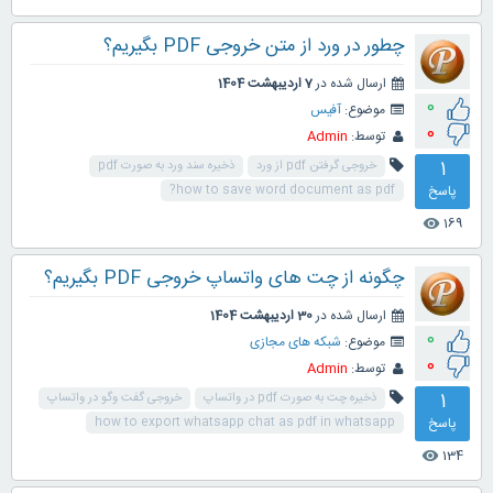
چطور در ورد از متن خروجی PDF بگیریم؟
ارسال شده در
7 اردیبهشت 1404
0
موضوع:
آفیس
0
توسط:
Admin
1
خروجی گرفتن pdf از ورد
ذخیره سند ورد به صورت pdf
پاسخ
how to save word document as pdf?
169
visibility
چگونه از چت های واتساپ خروجی PDF بگیریم؟
ارسال شده در
30 اردیبهشت 1404
0
موضوع:
شبکه های مجازی
0
توسط:
Admin
1
ذخیره چت به صورت pdf در واتساپ
خروجی گفت وگو در واتساپ
پاسخ
how to export whatsapp chat as pdf in whatsapp
134
visibility