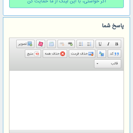
اگر خواستی، با این لینک از ما حمایت کن
پاسخ شما
تصویر
کد
حذف فرمت
حذف همه
منبع
قالب