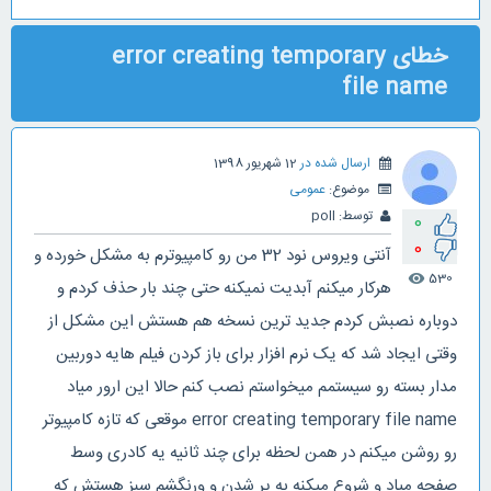
خطای error creating temporary
file name
ارسال شده در
12 شهریور 1398
موضوع:
عمومی
توسط:
poll
0
0
آنتی ویروس نود 32 من رو کامپیوترم به مشکل خورده و
530
visibility
هرکار میکنم آبدیت نمیکنه حتی چند بار حذف کردم و
دوباره نصبش کردم جدید ترین نسخه هم هستش این مشکل از
وقتی ایجاد شد که یک نرم افزار برای باز کردن فیلم هایه دوربین
مدار بسته رو سیستمم میخواستم نصب کنم حالا این ارور میاد
error creating temporary file name موقعی که تازه کامپیوتر
رو روشن میکنم در همن لحظه برای چند ثانیه یه کادری وسط
صفحه میاد و شروع میکنه به پر شدن و ورنگشم سبز هستش که