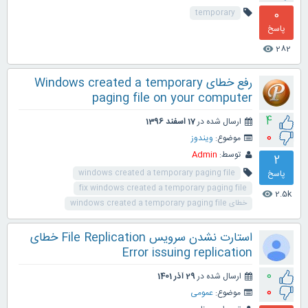
0
temporary
پاسخ
282
visibility
رفع خطای Windows created a temporary
paging file on your computer
4
ارسال شده در
17 اسفند 1396
0
موضوع:
ویندوز
توسط:
Admin
2
پاسخ
windows created a temporary paging file
fix windows created a temporary paging file
2.5k
visibility
خطای windows created a temporary paging file
استارت نشدن سرویس File Replication خطای
Error issuing replication
0
ارسال شده در
29 آذر 1401
0
موضوع:
عمومی