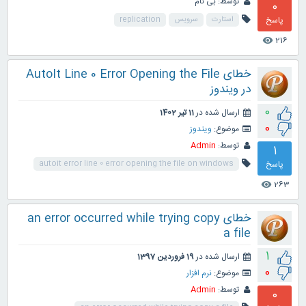
توسط:
بی نام
0
پاسخ
استارت
سرویس
replication
216
visibility
خطای AutoIt Line 0 Error Opening the File
در ویندوز
0
ارسال شده در
11 تیر 1402
0
موضوع:
ویندوز
توسط:
Admin
1
پاسخ
autoit error line 0 error opening the file on windows
263
visibility
خطای an error occurred while trying copy
a file
1
ارسال شده در
19 فروردین 1397
0
موضوع:
نرم افزار
توسط:
Admin
0