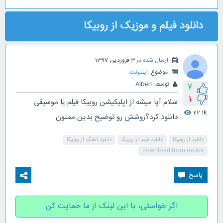
دانلود فیلم و موزیک از روبیکا
ارسال شده در
3 فروردین 1397
موضوع:
اینترنت
توسط:
Albert
7
1
سلام آیا میشه از اپلیکیشن روبیکا فیلم یا موسیقی
22.1k
visibility
دانلود کرد؟روشش رو توضیح بدین.ممنون
دانلود از روبیکا
دانلود فیلم از روبیکا
دانلود آهنگ از روبیکا
download from rubika
اگر خواستی، با این لینک از ما حمایت کن