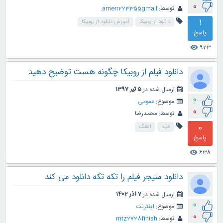
0
توسط:
amerr223355gmail.
1
دانلود از روبیکا
آموزش دانلود از روبیکا
پاسخ
923
visibility
دانلود فیلم از روبیکا چگونه هست توضیح دهید
ارسال شده در
5 تیر 1397
0
موضوع:
عمومی
0
توسط:
محمدرضا
0
فیلم
آهنگ
پاسخ
638
visibility
دانلود منیجر فیلم را تکه تکه دانلود می کند
ارسال شده در
7 آذر 1402
0
موضوع:
اینترنت
0
توسط:
mtz2728finish