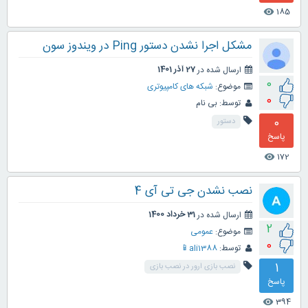
185
visibility
مشکل اجرا نشدن دستور Ping در ویندوز سون
ارسال شده در
27 آذر 1401
0
موضوع:
شبکه های کامپیوتری
0
توسط:
بی نام
0
دستور
پاسخ
172
visibility
نصب نشدن جی تی آی 4
ارسال شده در
31 خرداد 1400
2
موضوع:
عمومی
0
توسط:
ali1388📱
1
نصب بازی ارور در نصب بازی
پاسخ
394
visibility