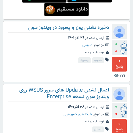
دخیره نشدن یوزر و پسورد در ویندوز سون
ارسال شده در
29 آذر 1401
0
موضوع:
عمومی
0
توسط:
بی نام
0
دخیره
پسورد
پاسخ
221
visibility
اعمال نشدن Update های سرور WSUS روی
ویندوز سون نسخه Enterprise
0
ارسال شده در
28 آذر 1401
0
موضوع:
شبکه های کامپیوتری
توسط:
بی نام
0
پاسخ
اعمال