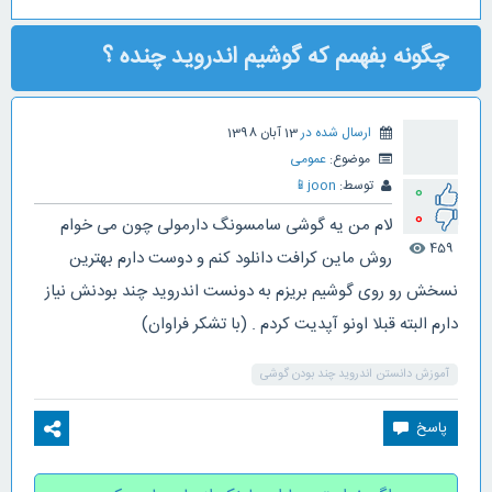
چگونه بفهمم که گوشیم اندروید چنده ؟
ارسال شده در
13 آبان 1398
موضوع:
عمومی
توسط:
joon
📱
0
0
لام من یه گوشی سامسونگ دارمولی چون می خوام
459
visibility
روش ماین کرافت دانلود کنم و دوست دارم بهترین
نسخش رو روی گوشیم بریزم به دونست اندروید چند بودنش نیاز
دارم البته قبلا اونو آپدیت کردم . (با تشکر فراوان)
آموزش دانستن اندروید چند بودن گوشی