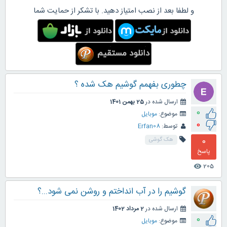
و لطفا بعد از نصب امتیاز دهید. با تشکر از حمایت شما
چطوری بفهمم گوشیم هک شده ؟
ارسال شده در
25 بهمن 1401
0
موضوع:
موبایل
0
توسط:
Erfan08
0
هک گوشی
پاسخ
205
visibility
گوشیم را در آب انداختم و روشن نمی شود...؟
ارسال شده در
2 مرداد 1402
0
موضوع:
موبایل