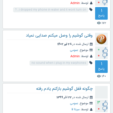
0
توسط:
Admin
1
i dropped my phone in water and it wont turn on...?
پاسخ
172
visibility
وقتی گوشیم را وصل میکنم صدایی نمیاد
ارسال شده در
28 تیر 1402
0
موضوع:
عمومی
0
توسط:
Admin
1
no sound when i plug in my earphones
پاسخ
160
visibility
چگونه قفل گوشیم بازکنم یادم رفته
ارسال شده در
22 آذر 1399
3
موضوع:
عمومی
0
توسط:
سیناا📱