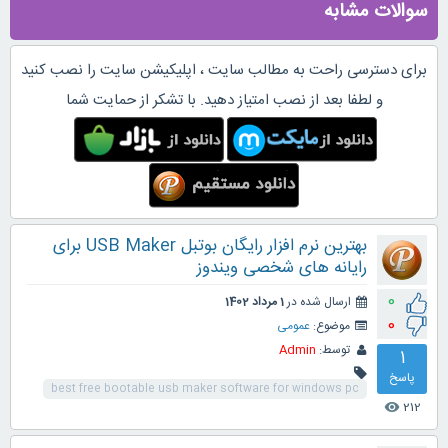
سوالات مشابه
برای دسترسی راحت به مطالب سایت ، اپلیکیشن سایت را نصب کنید
و لطفا بعد از نصب امتیاز دهید. با تشکر از حمایت شما
بهترین نرم افزار رایگان بوتبل USB Maker برای
رایانه های شخصی ویندوز
0
ارسال شده در
1 مرداد 1402
0
موضوع:
عمومی
توسط:
Admin
1
پاسخ
best free bootable usb maker software for windows pc
212
visibility