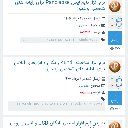
نرم افزار تایم لپس Panolapse برای رایانه های
شخصی ویندوز
0
ارسال شده در
1 مرداد 1402
0
موضوع:
عمومی
توسط:
Admin
1
پاسخ
panolapse time-lapse software for windows pc
177
visibility
نرم افزار ساخت Kundli رایگان و ابزارهای آنلاین
برای رایانه های شخصی ویندوز
0
ارسال شده در
1 مرداد 1402
0
موضوع:
عمومی
توسط:
Admin
1
پاسخ
free kundli making software & online tools for windows
pc
210
visibility
بهترین نرم افزار امنیتی رایگان USB و آنتی ویروس