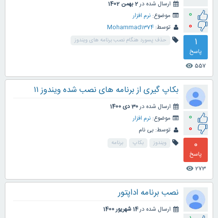
ارسال شده در
2 بهمن 1402
0
موضوع:
نرم افزار
0
توسط:
Mohammad1374
1
حذف پسورد هنگام نصب برنامه های ویندوز
پاسخ
557
visibility
بکاپ گیری از برنامه های نصب شده ویندوز ۱۱
ارسال شده در
30 دی 1400
0
موضوع:
نرم افزار
0
توسط:
بی نام
0
ویندوز
بکاپ
برنامه
پاسخ
273
visibility
نصب برنامه اداپتور
ارسال شده در
14 شهریور 1400