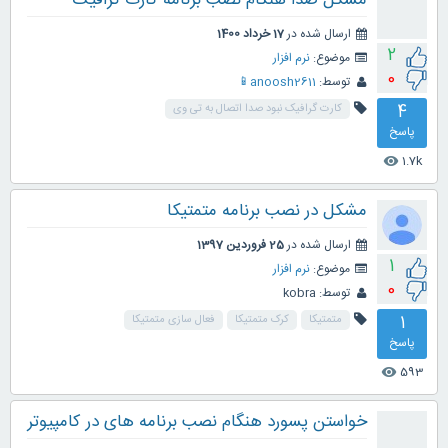
ارسال شده در
17 خرداد 1400
2
موضوع:
نرم افزار
0
توسط:
anoosh2611📱
4
کارت گرافیک نبود صدا اتصال به تی وی
پاسخ
1.7k
visibility
مشکل در نصب برنامه متمتیکا
ارسال شده در
25 فروردین 1397
1
موضوع:
نرم افزار
0
توسط:
kobra
1
متمتیکا
کرک متمتیکا
فعال سازی متمتیکا
پاسخ
593
visibility
خواستن پسورد هنگام نصب برنامه های در کامپیوتر