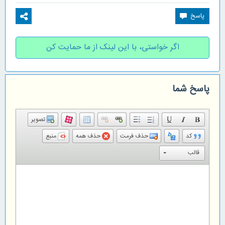
اگر خواستی، با این لینک از ما حمایت کن
پاسخ شما
تصویر
کد
حذف فرمت
حذف همه
منبع
قالب