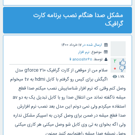
مشکل صدا هنگام نصب برنامه کارت
گرافیک
ارسال شده در
17 خرداد 1400
موضوع:
نرم افزار
توسط:
anoosh2611
📱
2
0
سلام من از موقعی از کارت گرافیک gforce 210 مدل
1.7k
visibility
۱گیگش برای کیس رو گرفتم با کابل hdmi به tv میخوام
وصل کنم وقتی که نرم افزار شناساییش نصب میکنم صدا قطع
میشه ناگفته نماند من انتقال صدا رو با کابل تبدیل یک به دو av
استفاده میکردم ولی نمی دونم این مدل بعد نصب نرم افزارش
صدا فطع میشه در ضمن برای وصل کردن به اسپیکر مشکل نداره
ولی اگه بخوای به تی وی کابل شو وصل میکنی هر کاری میکنی
وصل نمیشه صدا میشه راهنماییم کنید ممنون