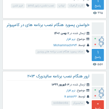
1
پاسخ
کارت گرافیک
لپتاپ
نصب نشدن درایور amd
فریز شدن
995
visibility
خواستن پسورد هنگام نصب برنامه های در کامپیوتر
ارسال شده در
2 بهمن 1402
0
موضوع:
نرم افزار
0
توسط:
Mohammad1374
1
حذف پسورد هنگام نصب برنامه های ویندوز
پاسخ
557
visibility
ارور هنگام نصب برنامه سالیدورک ۲۰۱۳
ارسال شده در
3 شهریور 1399
0
موضوع:
نرم افزار
0
توسط:
amin66📱
0
سالیدورکز
solidworks
پاسخ