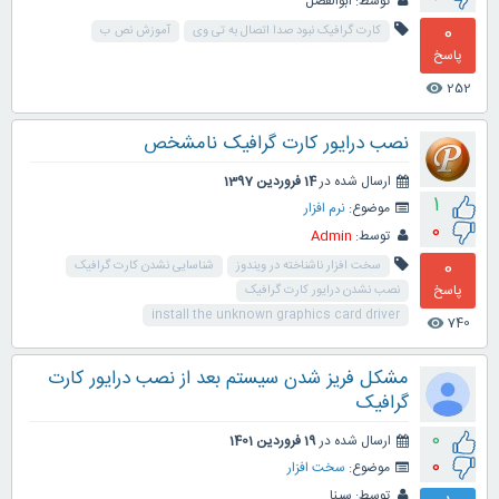
توسط:
ابوالفضل
0
کارت گرافیک نبود صدا اتصال به تی وی
آموزش نص ب
پاسخ
252
visibility
نصب درایور کارت گرافیک نامشخص
ارسال شده در
14 فروردین 1397
1
موضوع:
نرم افزار
0
توسط:
Admin
0
سخت افزار ناشناخته در ویندوز
شناسایی نشدن کارت گرافیک
پاسخ
نصب نشدن درایور کارت گرافیک
install the unknown graphics card driver
740
visibility
مشکل فریز شدن سیستم بعد از نصب درایور کارت
گرافیک
0
ارسال شده در
19 فروردین 1401
0
موضوع:
سخت افزار
توسط:
سینا