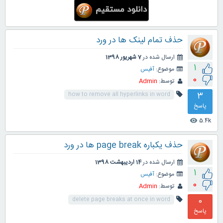
حذف تمام لینک ها در ورد
ارسال شده در
7 شهریور 1398
1
موضوع:
آفیس
0
توسط:
Admin
3
how to remove all hyperlinks in word
پاسخ
5.4k
visibility
حذف یکباره page break ها در ورد
ارسال شده در
14 اردیبهشت 1398
1
موضوع:
آفیس
0
توسط:
Admin
0
delete page breaks at once in word
پاسخ