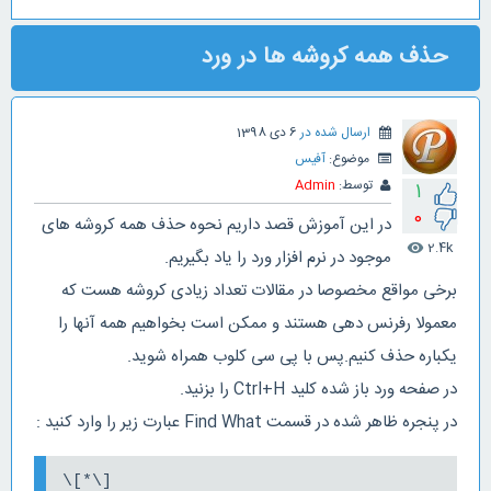
حذف همه کروشه ها در ورد
ارسال شده در
6 دی 1398
موضوع:
آفیس
توسط:
Admin
1
0
در این آموزش قصد داریم نحوه حذف همه کروشه های
2.4k
visibility
موجود در نرم افزار ورد را یاد بگیریم.
برخی مواقع مخصوصا در مقالات تعداد زیادی کروشه هست که
معمولا رفرنس دهی هستند و ممکن است بخواهیم همه آنها را
یکباره حذف کنیم.پس با پی سی کلوب همراه شوید.
در صفحه ورد باز شده کلید Ctrl+H را بزنید.
در پنجره ظاهر شده در قسمت Find What عبارت زیر را وارد کنید :
\[*\]