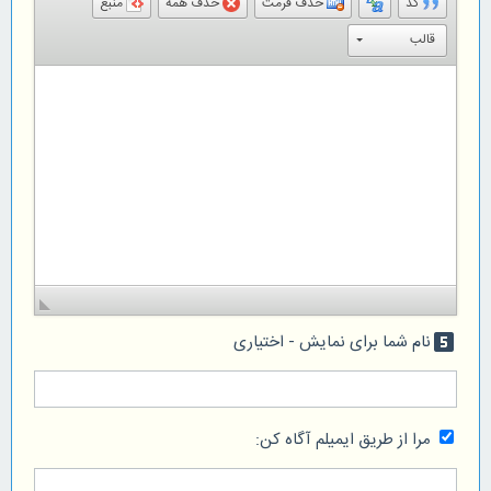
کد
حذف فرمت
حذف همه
منبع
قالب
نام شما برای نمایش - اختیاری
looks_5
مرا از طریق ایمیلم آگاه کن: