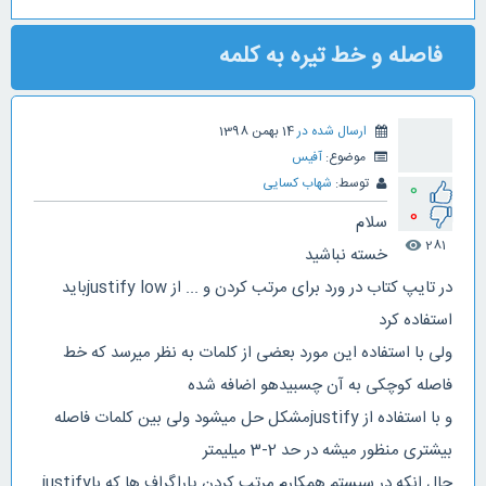
فاصله و خط تیره به کلمه
ارسال شده در
14 بهمن 1398
موضوع:
آفیس
توسط:
شهاب کسایی
0
0
سلام
281
visibility
خسته نباشید
در تایپ کتاب در ورد برای مرتب کردن و ... از justify lowباید
استفاده کرد
ولی با استفاده این مورد بعضی از کلمات به نظر میرسد که خط
فاصله کوچکی به آن چسبیدهو اضافه شده
و با استفاده از justifyمشکل حل میشود ولی بین کلمات فاصله
بیشتری منظور میشه در حد 2-3 میلیمتر
حال انکه در سیستم همکارم مرتب کردن پاراگراف ها که باjustify