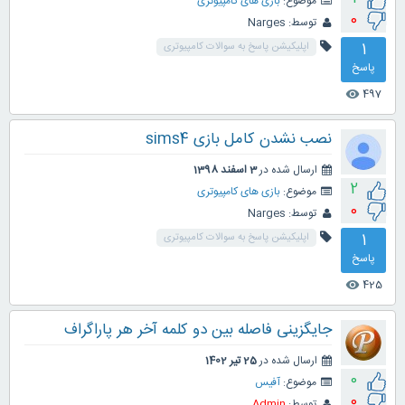
موضوع:
بازی های کامپیوتری
0
توسط:
Narges
1
اپلیکیشن پاسخ به سوالات کامپیوتری
پاسخ
497
visibility
نصب نشدن کامل بازی sims4
ارسال شده در
3 اسفند 1398
2
موضوع:
بازی های کامپیوتری
0
توسط:
Narges
1
اپلیکیشن پاسخ به سوالات کامپیوتری
پاسخ
425
visibility
جایگزینی فاصله بین دو کلمه آخر هر پاراگراف
ارسال شده در
25 تیر 1402
0
موضوع:
آفیس
0
توسط:
Admin